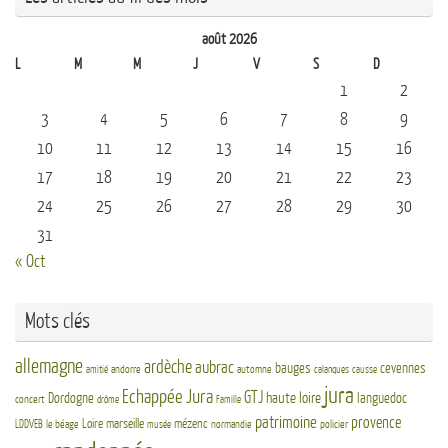
août 2026
L
M
M
J
V
S
D
1
2
3
4
5
6
7
8
9
10
11
12
13
14
15
16
17
18
19
20
21
22
23
24
25
26
27
28
29
30
31
« Oct
Mots clés
allemagne
ardèche
aubrac
bauges
cevennes
andorre
automne
amitié
calanques
causse
jura
Echappée Jura
GTJ
haute loire
Dordogne
languedoc
concert
drôme
Famille
patrimoine
provence
Loire
marseille
mézenc
LDDVEB
le béage
normandie
policier
musée