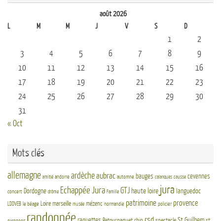
août 2026
L
M
M
J
V
S
D
1
2
3
4
5
6
7
8
9
10
11
12
13
14
15
16
17
18
19
20
21
22
23
24
25
26
27
28
29
30
31
« Oct
Mots clés
allemagne
ardèche
aubrac
bauges
cevennes
andorre
automne
amitié
calanques
causse
jura
Echappée Jura
GTJ
haute loire
Dordogne
languedoc
concert
drôme
Famille
patrimoine
provence
Loire
marseille
mézenc
LDDVEB
le béage
normandie
policier
musée
randonnée
rsd
St Guilhem
raquettes
Retournaguet
rhin
spectacle
st
pyrenees