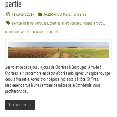
partie
31 octobre 2015
.GR22-Mont St Michel
,
Itinérance
alencon
,
belleme
,
carrouges
,
chartres
,
illiers combray
,
nogent le rotrou
,
normandie
,
perche
,
randonnée
,
st michel
1er volet de ce séjour : 9 jours de Chartres à Carrouges. Arrivée à
Chartres le 7 septembre en début d’après midi après un rapide voyage
depuis Marseille. Après avoir déposé nos sacs à l’Hôtel St Yves,
idéalement situé à une centaine de mètre de la Cathédrale, nous
profiterons de…
Lire la suite