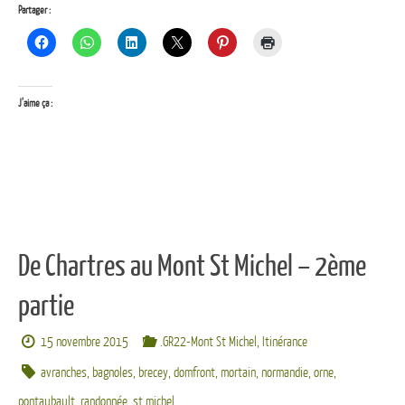
Partager :
J’aime ça :
De Chartres au Mont St Michel – 2ème
partie
15 novembre 2015
.GR22-Mont St Michel
,
Itinérance
avranches
,
bagnoles
,
brecey
,
domfront
,
mortain
,
normandie
,
orne
,
pontaubault
,
randonnée
,
st michel