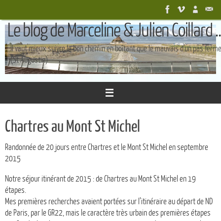
Passer
au
Le blog de Marceline & Julien Coillard ..
contenu
Il vaut mieux suivre le bon chemin en boîtant que le mauvais d'un pas ferm
(St Augustin)
Chartres au Mont St Michel
Randonnée de 20 jours entre Chartres et le Mont St Michel en septembre
2015
Notre séjour itinérant de 2015 : de Chartres au Mont St Michel en 19
étapes.
Mes premières recherches avaient portées sur l’itinéraire au départ de ND
de Paris, par le GR22, mais le caractère très urbain des premières étapes