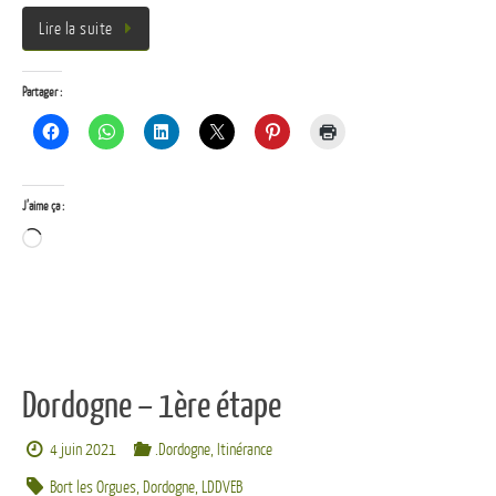
Lire la suite
Partager :
J’aime ça :
Chargement…
Dordogne – 1ère étape
4 juin 2021
.Dordogne
,
Itinérance
Bort les Orgues
,
Dordogne
,
LDDVEB