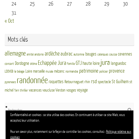
24
25
26
27
28
29
30
31
« Oct
Mots clés
allemagne
ardèche
aubrac
bauges
cevennes
andorre
automne
amitié
calanques
causse
jura
Echappée Jura
GTJ
haute loire
Dordogne
languedoc
concert
drôme
Famille
patrimoine
provence
Loire
marseille
mézenc
LDDVEB
le béage
normandie
policier
musée
randonnée
rsd
St Guilhem
raquettes
Retournaguet
rhin
spectacle
st
pyrenees
voyage
michel
vacances
vaucluse
Verdon
vosges
thriller
Tarn
Re
Reche
po
Confidentialité et cookies : ce site utilise des cookies. En continuant à utiliser ce site Web, vous
:
acceptez leur utilisation.
Pour en savoir plus, notamment sur la façon de contrôler les cookies, consultez :
Politique relative aux
cookies