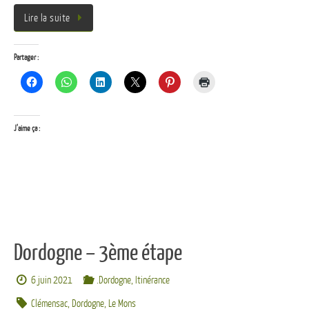
Lire la suite
Partager :
J’aime ça :
Dordogne – 3ème étape
6 juin 2021
.Dordogne
,
Itinérance
Clémensac
,
Dordogne
,
Le Mons