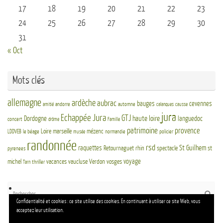
17
18
19
20
21
22
23
24
25
26
27
28
29
30
31
« Oct
Mots clés
allemagne
ardèche
aubrac
bauges
cevennes
andorre
automne
amitié
calanques
causse
jura
Echappée Jura
GTJ
haute loire
Dordogne
languedoc
concert
drôme
Famille
patrimoine
provence
Loire
marseille
mézenc
LDDVEB
le béage
normandie
policier
musée
randonnée
rsd
St Guilhem
raquettes
Retournaguet
rhin
spectacle
st
pyrenees
voyage
michel
vacances
vaucluse
Verdon
vosges
thriller
Tarn
Re
Reche
po
Confidentialité et cookies : ce site utilise des cookies. En continuant à utiliser ce site Web, vous
:
acceptez leur utilisation.