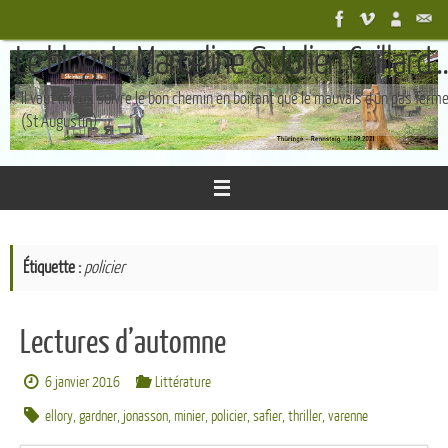
Passer
au
Le blog de Marceline & Julien Coillard ..
contenu
Il vaut mieux suivre le bon chemin en boîtant que le mauvais d'un pas ferm
(St Augustin)
Étiquette :
policier
Lectures d’automne
6 janvier 2016
Littérature
ellory
,
gardner
,
jonasson
,
minier
,
policier
,
safier
,
thriller
,
varenne