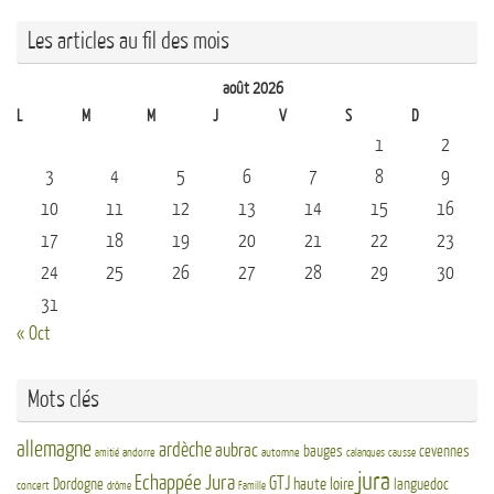
Les articles au fil des mois
août 2026
L
M
M
J
V
S
D
1
2
3
4
5
6
7
8
9
10
11
12
13
14
15
16
17
18
19
20
21
22
23
24
25
26
27
28
29
30
31
« Oct
Mots clés
allemagne
ardèche
aubrac
bauges
cevennes
andorre
automne
amitié
calanques
causse
jura
Echappée Jura
GTJ
haute loire
Dordogne
languedoc
concert
drôme
Famille