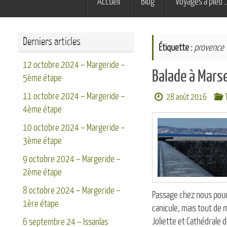
Accueil
Blog
Voyages à pied 
au
contenu
Derniers articles
Étiquette :
provence
12 octobre 2024 – Margeride –
Balade à Marse
5ème étape
11 octobre 2024 – Margeride –
28 août 2016
4ème étape
10 octobre 2024 – Margeride –
3ème étape
9 octobre 2024 – Margeride –
2ème étape
8 octobre 2024 – Margeride –
Passage chez nous pour
1ère étape
canicule, mais tout de 
Joliette et Cathédrale d
6 septembre 24 – Issanlas