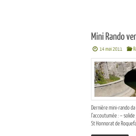
Mini Rando ve
14 mai 2011
R
Dernière mini-rando da 
l’accoutumée : – solid
St Honnorat de Roquefav