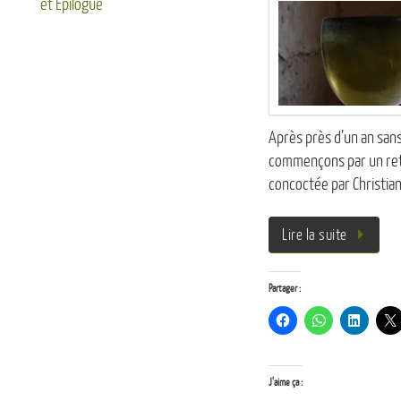
et Epilogue
Après près d’un an sans
commençons par un retou
concoctée par Christian
Lire la suite
Partager :
J’aime ça :