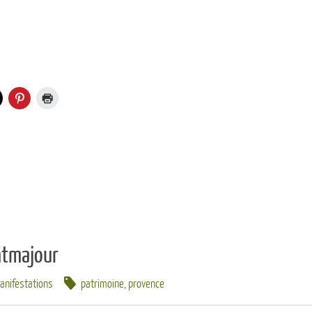
ntmajour
anifestations
patrimoine
,
provence