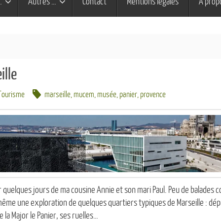
…
Autres …
Contact
Mentions légales
À prop
ille
Tourisme
marseille
,
mucem
,
musée
,
panier
,
provence
 quelques jours de ma cousine Annie et son mari Paul. Peu de balades c
même une exploration de quelques quartiers typiques de Marseille : dépa
e la Major le Panier, ses ruelles…