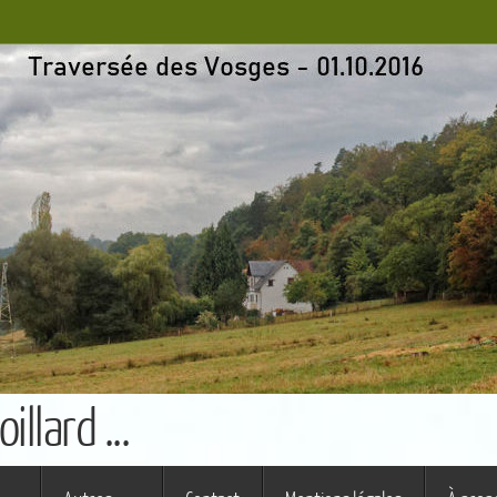
llard ...
s ferme (St Augustin)