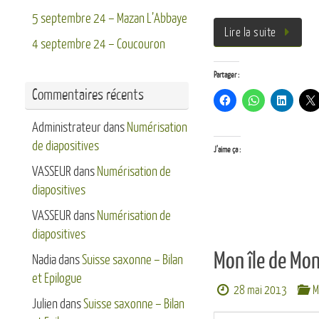
5 septembre 24 – Mazan L’Abbaye
Lire la suite
4 septembre 24 – Coucouron
Partager :
Commentaires récents
Administrateur
dans
Numérisation
de diapositives
J’aime ça :
VASSEUR
dans
Numérisation de
diapositives
VASSEUR
dans
Numérisation de
diapositives
Mon île de Mo
Nadia
dans
Suisse saxonne – Bilan
et Epilogue
28 mai 2013
M
Julien
dans
Suisse saxonne – Bilan