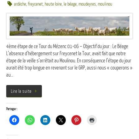
ardèche
,
freycenet
,
haute loire
,
le béage
,
moudeyres
,
moulinou
4ème étape de ce Tour du Mézenc 01-06 – Objectif du jour : Le Béage
L’absence d’hébergement sur Freycenet la Tour, avait fait que notre
étape de la veille s’arrêtait au Moulinou. En conséquence l’étape du jour
aurait été trop longue en revenant sur le GRP, aussi nous « couperons »
au…
Lire la suite
Partager :