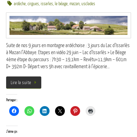
ardèche
,
cirgues
,
issarles
,
le béage
,
mazan
,
usclades
Suite de nos 9 jours en montagne ardéchoise : 3 jours du Lac d’Issarlès
à Mazan l’Abbaye. Etapes en vidéo 29 juin – Lac d’Issarlès > Le Béage
4ème étape du parcours : 7h30 – 19,1km – Revêtu=11,9km – 601m
D+ 392m D- Départ vers 9h avec ravitaillement à l’épicerie…
Lire la suite
Partager :
J’aime ça :