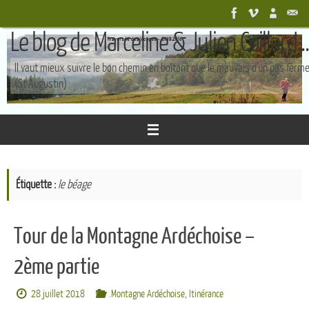
Passer
au
Le blog de Marceline & Julien Coillard ..
contenu
Il vaut mieux suivre le bon chemin en boîtant que le mauvais d'un pas ferm
(St Augustin)
Étiquette :
le béage
Tour de la Montagne Ardéchoise –
2ème partie
28 juillet 2018
.Montagne Ardéchoise
,
Itinérance