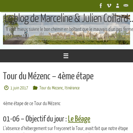
Passer
au
Le blog de Marceline & Julien Coillard ..
contenu
Il vaut mieux suivre le bon chemin en boîtant que le mauvais d'un pas ferm
(St Augustin)
Tour du Mézenc – 4ème étape
1 juin 2017
.Tour du Mezenc
,
Itinérance
4ème étape de ce Tour du Mézenc
01-06 – Objectif du jour :
Le Béage
L’absence d’hébergement sur Freycenet la Tour, avait fait que notre étape