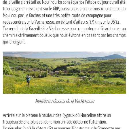
de la veille s’arrêtait au Moulinou. En conséquence l’étape du jour aurait été
trop longue en revenant sur le GRP, aussi nous « couperons » au dessus du
Moulinou par Le Gachas et une très petite route de campagne pour
redescendre sur la Vacheresse, en évitant d’ailleurs 3,5km sur la D631.
Traversée de la Gazeille à la Vacheresse pour remonter sur Girardon par un
chemin extrêmement boueux que nous évitons en passant par les champs
qui le longent.
Montée au dessus de la Vacheresse
Arrivée sur le plateau à hauteur des Eygaux où Marceline attire un
troupeau de charolaises, dont mon arrivée détourne l’attention.
Un peu plus loin à la côte 1262 je pensais filer droit sur la Grangette par