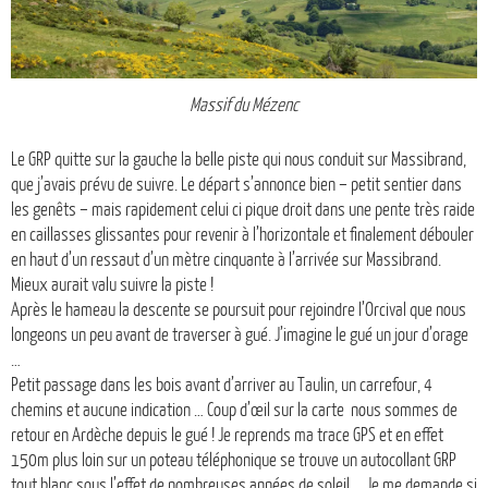
Massif du Mézenc
Le GRP quitte sur la gauche la belle piste qui nous conduit sur Massibrand,
que j’avais prévu de suivre. Le départ s’annonce bien – petit sentier dans
les genêts – mais rapidement celui ci pique droit dans une pente très raide
en caillasses glissantes pour revenir à l’horizontale et finalement débouler
en haut d’un ressaut d’un mètre cinquante à l’arrivée sur Massibrand.
Mieux aurait valu suivre la piste !
Après le hameau la descente se poursuit pour rejoindre l’Orcival que nous
longeons un peu avant de traverser à gué. J’imagine le gué un jour d’orage
…
Petit passage dans les bois avant d’arriver au Taulin, un carrefour, 4
chemins et aucune indication … Coup d’œil sur la carte nous sommes de
retour en Ardèche depuis le gué ! Je reprends ma trace GPS et en effet
150m plus loin sur un poteau téléphonique se trouve un autocollant GRP
tout blanc sous l’effet de nombreuses années de soleil … Je me demande si