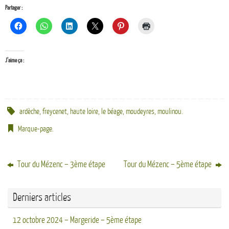
Partager :
J’aime ça :
ardèche
,
freycenet
,
haute loire
,
le béage
,
moudeyres
,
moulinou
.
Marque-page
.
Tour du Mézenc – 3ème étape
Tour du Mézenc – 5ème étape
Derniers articles
12 octobre 2024 – Margeride – 5ème étape