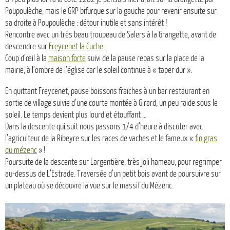
Poupoulèche, mais le GRP bifurque sur la gauche pour revenir ensuite sur
sa droite à Poupoulèche : détour inutile et sans intérêt !
Rencontre avec un très beau troupeau de Salers à la Grangette, avant de
descendre sur
Freycenet la Cuche
.
Coup d’œil à la
maison forte
suivi de la pause repas sur la place de la
mairie, à l’ombre de l’église car le soleil continue à « taper dur ».
En quittant Freycenet, pause boissons fraiches à un bar restaurant en
sortie de village suivie d’une courte montée à Girard, un peu raide sous le
soleil. Le temps devient plus lourd et étouffant …
Dans la descente qui suit nous passons 1/4 d’heure à discuter avec
l’agriculteur de la Ribeyre sur les races de vaches et le fameux «
fin gras
du mézenc
» !
Poursuite de la descente sur Largentière, très joli hameau, pour regrimper
au-dessus de L’Estrade. Traversée d’un petit bois avant de poursuivre sur
un plateau où se découvre la vue sur le massif du Mézenc.