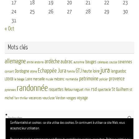
17
18
19
20
21
22
23
24
25
26
27
28
29
30
31
« Oct
Mots clés
allemagne
ardèche
aubrac
bauges
cevennes
andorre
automne
amitié
calanques
causse
jura
Echappée Jura
GTJ
haute loire
Dordogne
languedoc
concert
drôme
Famille
patrimoine
provence
Loire
marseille
mézenc
LDDVEB
le béage
normandie
policier
musée
randonnée
rsd
St Guilhem
raquettes
Retournaguet
rhin
spectacle
st
pyrenees
voyage
michel
vacances
vaucluse
Verdon
vosges
thriller
Tarn
Re
Reche
po
Confidentialité et cookies : ce site utilise des cookies. En continuant à utiliser ce site Web, vous
:
acceptez leur utilisation.