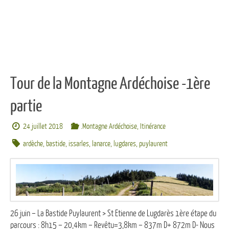
Tour de la Montagne Ardéchoise -1ère
partie
24 juillet 2018
.Montagne Ardéchoise
,
Itinérance
ardèche
,
bastide
,
issarles
,
lanarce
,
lugdares
,
puylaurent
26 juin – La Bastide Puylaurent > St Etienne de Lugdarès 1ère étape du
parcours : 8h15 – 20,4km – Revêtu=3,8km – 837m D+ 872m D- Nous