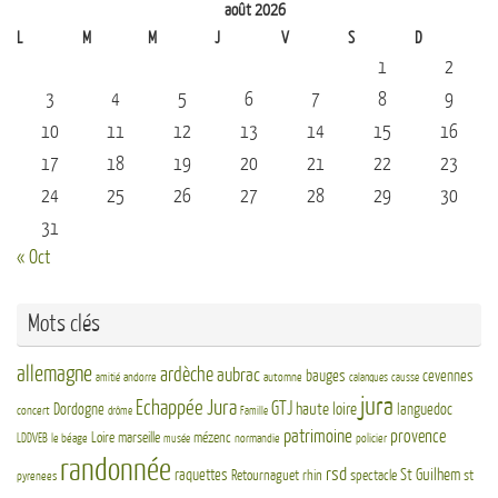
août 2026
L
M
M
J
V
S
D
1
2
3
4
5
6
7
8
9
10
11
12
13
14
15
16
17
18
19
20
21
22
23
24
25
26
27
28
29
30
31
« Oct
Mots clés
allemagne
ardèche
aubrac
bauges
cevennes
andorre
automne
amitié
calanques
causse
jura
Echappée Jura
GTJ
haute loire
Dordogne
languedoc
concert
drôme
Famille
patrimoine
provence
Loire
marseille
mézenc
LDDVEB
le béage
normandie
policier
musée
randonnée
rsd
St Guilhem
raquettes
Retournaguet
rhin
spectacle
st
pyrenees