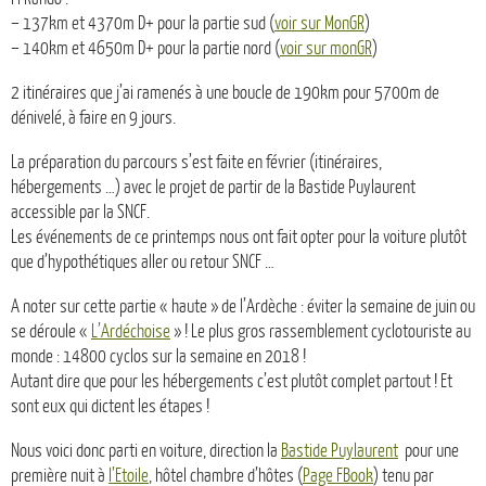
– 137km et 4370m D+ pour la partie sud (
voir sur MonGR
)
– 140km et 4650m D+ pour la partie nord (
voir sur monGR
)
2 itinéraires que j’ai ramenés à une boucle de 190km pour 5700m de
dénivelé, à faire en 9 jours.
La préparation du parcours s’est faite en février (itinéraires,
hébergements …) avec le projet de partir de la Bastide Puylaurent
accessible par la SNCF.
Les événements de ce printemps nous ont fait opter pour la voiture plutôt
que d’hypothétiques aller ou retour SNCF …
A noter sur cette partie « haute » de l’Ardèche : éviter la semaine de juin ou
se déroule «
L’Ardéchoise
» ! Le plus gros rassemblement cyclotouriste au
monde : 14800 cyclos sur la semaine en 2018 !
Autant dire que pour les hébergements c’est plutôt complet partout ! Et
sont eux qui dictent les étapes !
Nous voici donc parti en voiture, direction la
Bastide Puylaurent
pour une
première nuit à
l’Etoile
, hôtel chambre d’hôtes (
Page FBook
) tenu par