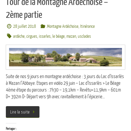
Tour de la Montagne Ardéchoise –
2ème partie
28 juillet 2018
.Montagne Ardéchoise
,
Itinérance
ardèche
,
cirgues
,
issarles
,
le béage
,
mazan
,
usclades
Suite de nos 9 jours en montagne ardéchoise : 3 jours du Lac d’Issarlès
à Mazan l’Abbaye. Etapes en vidéo 29 juin – Lac d’Issarlès > Le Béage
4ème étape du parcours : 7h30 – 19,1km – Revêtu=11,9km – 601m
D+ 392m D- Départ vers 9h avec ravitaillement à l’épicerie…
Lire la suite
Partager :