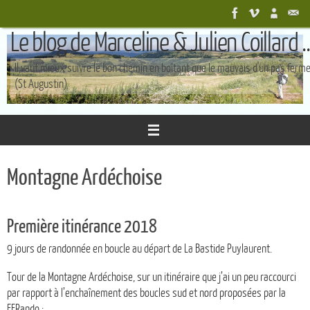
Passer
au
Le blog de Marceline & Julien Coillard ..
contenu
Il vaut mieux suivre le bon chemin en boîtant que le mauvais d'un pas ferm
(St Augustin)
Montagne Ardéchoise
Première itinérance 2018
9 jours de randonnée en boucle au départ de La Bastide Puylaurent.
Tour de la Montagne Ardéchoise, sur un itinéraire que j’ai un peu raccourci
par rapport à l’enchaînement des boucles sud et nord proposées par la
FFRando :