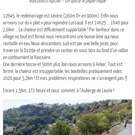
Ruisseau d’Apcher – On quitte le pique-nique
12h45, le redémarrage est sévère (160m D+ en 900m). Enfin nous
arrivons sur du « plat » pour rejoindre Lussaud. Il est 14h25 … 1h40 pour
2,6km … La chaleur est difficilement supportable ! Par bonheur dans ce
village ou tout est fermé nous rencontrons une bonne âme qui nous
ravitaille en eau.Nous descendons sud-est par une belle piste, pour
traverser la D109a et prendre un sentier en sous bois au fond d’un vallon
en contournant la Vaissière.
Une dernière bosse et 500m plus loin nous arrivons à Anliac. Tout est
fermé, la chaleur est insupportable, les bouteilles pratiquement vides.
1h20 pour 3,2km ! Et mes problèmes respiratoires ne s’arrangent pas !)
Encore 1,5km, 1/2 heure et nous sommes à l’Auberge de Laurie !