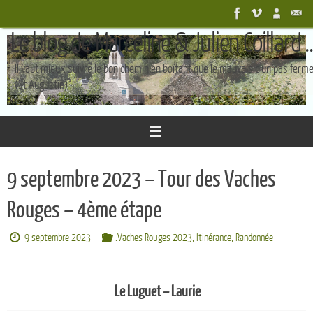
Passer
au
Le blog de Marceline & Julien Coillard ..
contenu
Il vaut mieux suivre le bon chemin en boîtant que le mauvais d'un pas ferm
(St Augustin)
9 septembre 2023 – Tour des Vaches
Rouges – 4ème étape
9 septembre 2023
.Vaches Rouges 2023
,
Itinérance
,
Randonnée
Le Luguet – Laurie