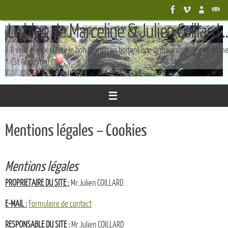
Passer
au
Le blog de Marceline & Julien Coillard ..
contenu
Il vaut mieux suivre le bon chemin en boîtant que le mauvais d'un pas ferm
(St Augustin)
Mentions légales – Cookies
Mentions légales
PROPRIETAIRE DU SITE :
Mr.Julien COILLARD.
E-MAIL :
Formulaire de contact
RESPONSABLE DU SITE :
Mr.Julien COILLARD