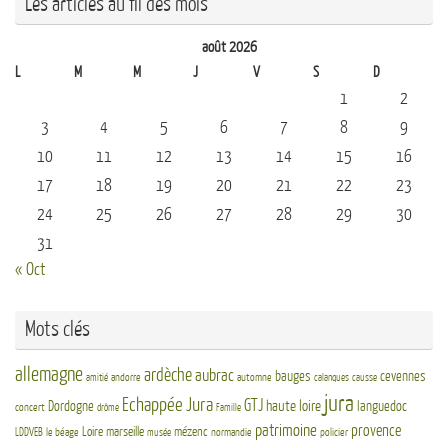
Les articles au fil des mois
août 2026
L
M
M
J
V
S
D
1
2
3
4
5
6
7
8
9
10
11
12
13
14
15
16
17
18
19
20
21
22
23
24
25
26
27
28
29
30
31
« Oct
Mots clés
allemagne
ardèche
aubrac
bauges
cevennes
andorre
automne
amitié
calanques
causse
jura
Echappée Jura
GTJ
haute loire
Dordogne
languedoc
concert
drôme
Famille
patrimoine
provence
Loire
marseille
mézenc
LDDVEB
le béage
normandie
policier
musée