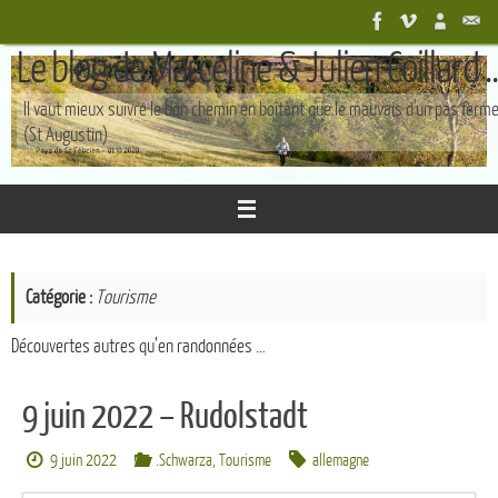
Passer
au
Le blog de Marceline & Julien Coillard ..
contenu
Il vaut mieux suivre le bon chemin en boîtant que le mauvais d'un pas ferm
(St Augustin)
Catégorie :
Tourisme
Découvertes autres qu’en randonnées …
9 juin 2022 – Rudolstadt
9 juin 2022
.Schwarza
,
Tourisme
allemagne