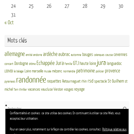
24
25
26
27
28
29
30
31
« Oct
Mots clés
allemagne
ardèche
aubrac
bauges
cevennes
andorre
automne
amitié
calanques
causse
jura
Echappée Jura
GTJ
haute loire
Dordogne
languedoc
concert
drôme
Famille
patrimoine
provence
Loire
marseille
mézenc
LDDVEB
le béage
normandie
policier
musée
randonnée
rsd
St Guilhem
raquettes
Retournaguet
rhin
spectacle
st
pyrenees
voyage
michel
vacances
vaucluse
Verdon
vosges
thriller
Tarn
Re
Reche
po
Confidentialité et cookies : ce site utilise des cookies. En continuant à utiliser ce site Web, vous
:
acceptez leur utilisation.
Pour en savoir plus, notamment sur la façon de contrôler les cookies, consultez :
Politique relative aux