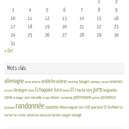
1
2
3
4
5
6
7
8
9
10
11
12
13
14
15
16
17
18
19
20
21
22
23
24
25
26
27
28
29
30
31
« Oct
Mots clés
allemagne
ardèche
aubrac
bauges
cevennes
andorre
automne
amitié
calanques
causse
jura
Echappée Jura
GTJ
haute loire
Dordogne
languedoc
concert
drôme
Famille
patrimoine
provence
Loire
marseille
mézenc
LDDVEB
le béage
normandie
policier
musée
randonnée
rsd
St Guilhem
raquettes
Retournaguet
rhin
spectacle
st
pyrenees
voyage
michel
vacances
vaucluse
Verdon
vosges
thriller
Tarn