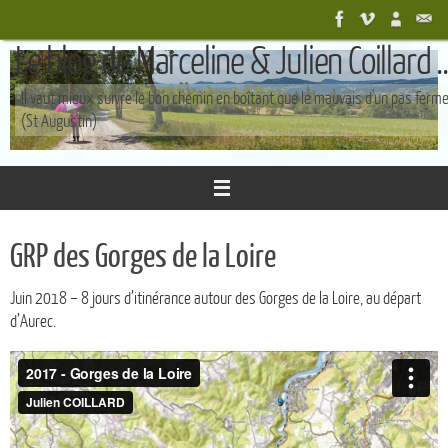
Passer
au
Le blog de Marceline & Julien Coillard ..
contenu
Il vaut mieux suivre le bon chemin en boîtant que le mauvais d'un pas ferm
(St Augustin)
GRP des Gorges de la Loire
Juin 2018 – 8 jours d’itinérance autour des Gorges de la Loire, au départ
d’Aurec.