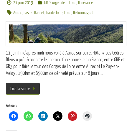
21 juin 2019
.GRP Gorges de la Loire
,
Itinérance
Aurec
,
Bas en Basset
,
haute loire
,
Loire
,
Retournaguet
11 juin fin d’après midi nous voilà à Aurec sur Loire, Hôtel « Les Cèdres
Bleus » prêt à prendre le chemin d’une nouvelle itinérance, entre GRP et
GR3 pour faire le tour des Gorges de Loire entre Aurec et Le Puy-en-
Velay : 190km et 6500m de dénivelé prévus sur 8 jours.…
Lire la suite
Partager :