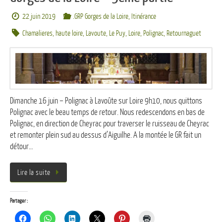
22 juin 2019
.GRP Gorges de la Loire
,
Itinérance
Chamalieres
,
haute loire
,
Lavoute
,
Le Puy
,
Loire
,
Polignac
,
Retournaguet
Dimanche 16 juin – Polignac à Lavoûte sur Loire 9h10, nous quittons
Polignac avec le beau temps de retour. Nous redescendons en bas de
Polignac, en direction de Cheyrac pour traverser le ruisseau de Cheyrac
et remonter plein sud au dessus d’Aiguilhe. A la montée le GR fait un
détour…
Lire la suite
Partager :