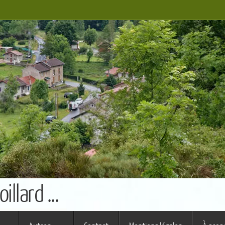
llard ...
s ferme (St Augustin)