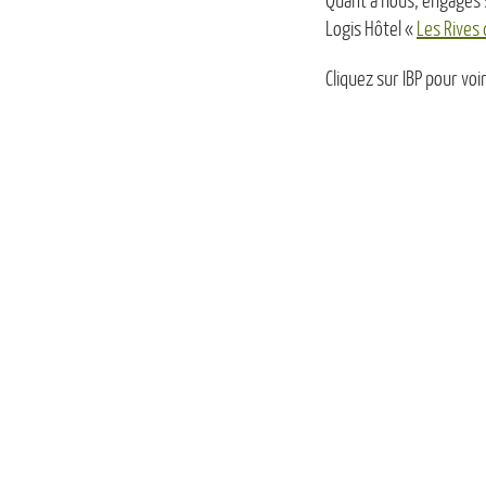
Quant à nous, engagés s
Logis Hôtel «
Les Rives 
Cliquez sur IBP pour vo