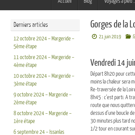
Accueil
Blog
Voyages à pied 
au
contenu
Gorges de la L
Derniers articles
21 juin 2019
.
12 octobre 2024 – Margeride –
5ème étape
11 octobre 2024 – Margeride –
Vendredi 14 jui
4ème étape
Départ 8h20 pour cette 
10 octobre 2024 – Margeride –
moins la chaleur sera m
3ème étape
Re-traversée de la Loir
9 octobre 2024 – Margeride –
8h45 : c’est parti. A tr
2ème étape
route que nous quitter
dessus d’une boucle de 
8 octobre 2024 – Margeride –
30 minutes plus tard no
1ère étape
1/2 tour en courant su
6 septembre 24 – Issanlas