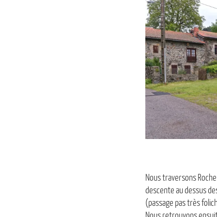
Nous traversons Roche 
descente au dessus des 
(passage pas très folic
Nous retrouvons ensui