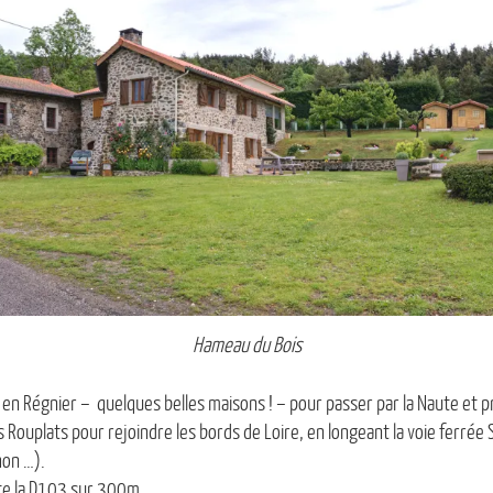
Hameau du Bois
en Régnier – quelques belles maisons ! – pour passer par la Naute et p
Rouplats pour rejoindre les bords de Loire, en longeant la voie ferrée 
hon …).
te la D103 sur 300m.