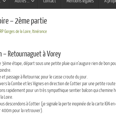
…
Autres …
Contact
Mentions légales
À prop
oire – 2ème partie
GRP Gorges de la Loire
,
Itinérance
n – Retournaguet à Vorey
3ème étape, départ sous une petite pluie qui n’augure rien de bon pou
oindre.
e et passage à Retournac pour le casse croute du jour.
avers la Combe et les Vignes en direction de Cottier par une petite route
ons rapidement pour un très sympathique sentier balcon qui chemine 
la Loire.
us descendons à Cottier (je signale la perte inopinée de la carte IGN en
r 400m pour la retrouver).