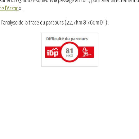
ur la D103 nous esquivons la passage au Fort, pour aller directement 
de l’Arzon
« .
ir l’analyse de la trace du parcours (22,7km & 760m D+) :