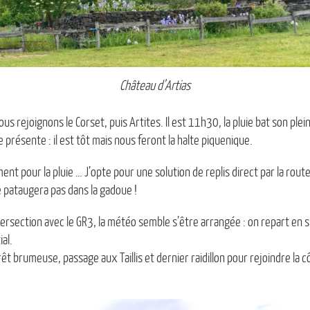
Château d’Artias
ous rejoignons le Corset, puis Artites. Il est 11h30, la pluie bat son plein
 présente : il est tôt mais nous feront la halte piquenique.
t pour la pluie … J’opte pour une solution de replis direct par la rout
 pataugera pas dans la gadoue !
intersection avec le GR3, la météo semble s’être arrangée : on repart en 
ial.
orêt brumeuse, passage aux Taillis et dernier raidillon pour rejoindre la