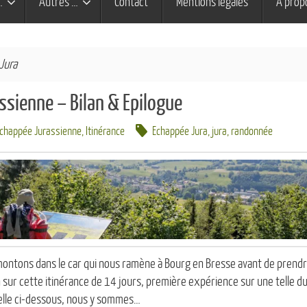
…
Autres …
Contact
Mentions légales
À prop
Jura
ssienne – Bilan & Epilogue
Echappée Jurassienne
,
Itinérance
Echappée Jura
,
jura
,
randonnée
ontons dans le car qui nous ramène à Bourg en Bresse avant de prendre 
an sur cette itinérance de 14 jours, première expérience sur une telle
elle ci-dessous, nous y sommes…