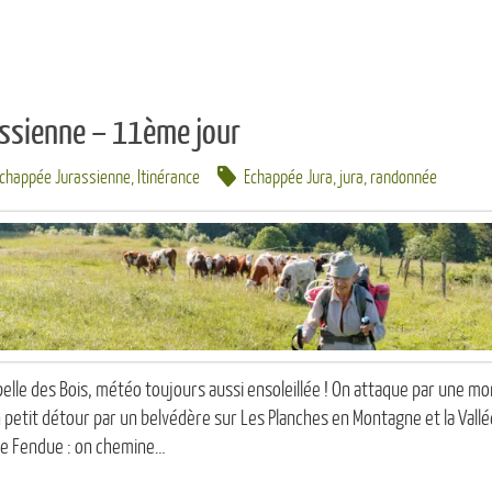
ssienne – 11ème jour
Echappée Jurassienne
,
Itinérance
Echappée Jura
,
jura
,
randonnée
lle des Bois, météo toujours aussi ensoleillée ! On attaque par une mon
 petit détour par un belvédère sur Les Planches en Montagne et la Vallé
he Fendue : on chemine…