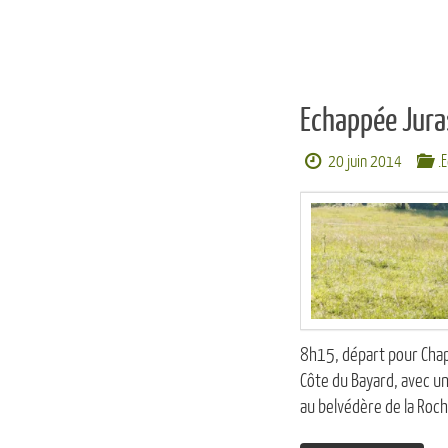
Echappée Jura
20 juin 2014
.
8h15, départ pour Chape
Côte du Bayard, avec un
au belvédère de la Roc