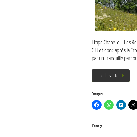
Étape Chapelle – Les Ro
GTJ et donc après la Cro
par un tranquille parc
Lire la suite
Partager :
J’aime ça :