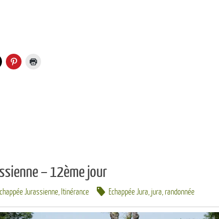
ssienne – 12ème jour
Echappée Jurassienne
,
Itinérance
Echappée Jura
,
jura
,
randonnée