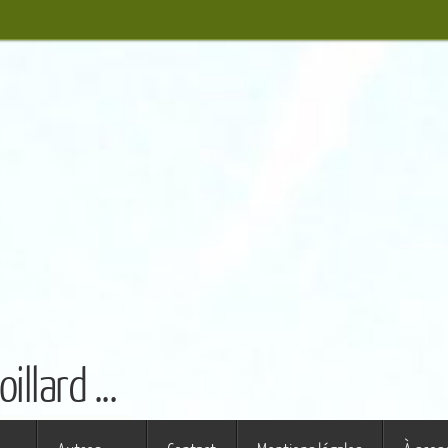
llard ...
s ferme (St Augustin)