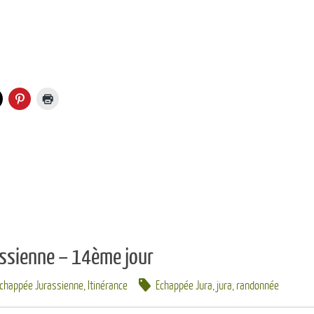
ssienne – 14ème jour
Echappée Jurassienne
,
Itinérance
Echappée Jura
,
jura
,
randonnée