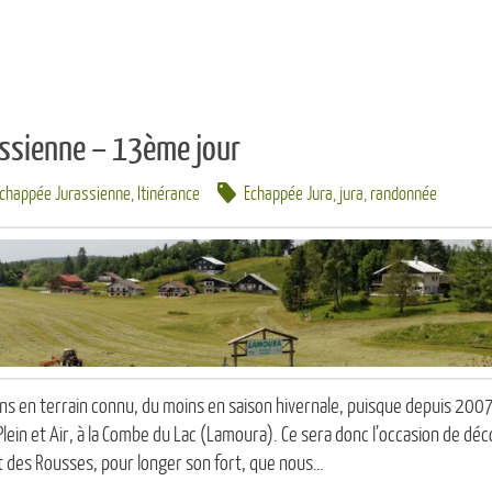
ssienne – 13ème jour
Echappée Jurassienne
,
Itinérance
Echappée Jura
,
jura
,
randonnée
ons en terrain connu, du moins en saison hivernale, puisque depuis 20
Plein et Air, à la Combe du Lac (Lamoura). Ce sera donc l’occasion de dé
t des Rousses, pour longer son fort, que nous…