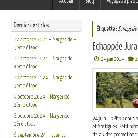
Accueil
Blog
Voyages à pied 
au
contenu
Derniers articles
Étiquette :
Echappée 
12 octobre 2024 – Margeride –
Echappée Jura
5ème étape
11 octobre 2024 – Margeride –
24 juin 2014
.
4ème étape
10 octobre 2024 – Margeride –
3ème étape
9 octobre 2024 – Margeride –
2ème étape
8 octobre 2024 – Margeride –
24 juin – 08h00 nous m
1ère étape
et Martigues. Petit bil
de la video promotionn
6 septembre 24 – Issanlas