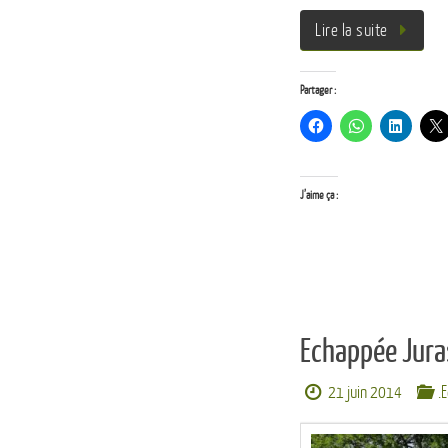
Lire la suite
Partager :
J’aime ça :
Echappée Jura
21 juin 2014
.