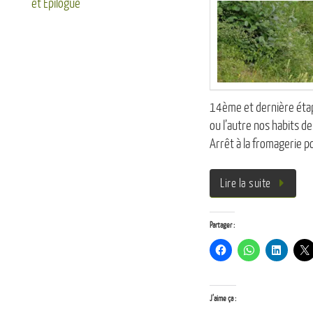
et Epilogue
14ème et dernière étape 
ou l’autre nos habits de
Arrêt à la fromagerie po
Lire la suite
Partager :
J’aime ça :