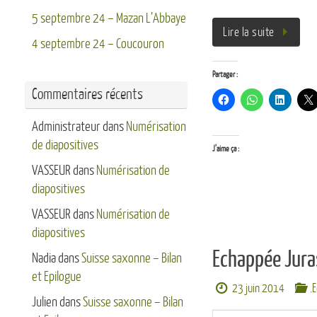
5 septembre 24 – Mazan L’Abbaye
Lire la suite
4 septembre 24 – Coucouron
Partager :
Commentaires récents
Administrateur
dans
Numérisation
de diapositives
J’aime ça :
VASSEUR
dans
Numérisation de
diapositives
VASSEUR
dans
Numérisation de
diapositives
Echappée Jura
Nadia
dans
Suisse saxonne – Bilan
et Epilogue
23 juin 2014
.
Julien
dans
Suisse saxonne – Bilan