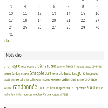
3
4
5
6
7
8
9
10
11
12
13
14
15
16
17
18
19
20
21
22
23
24
25
26
27
28
29
30
31
« Oct
Mots clés
allemagne
ardèche
aubrac
bauges
cevennes
andorre
automne
amitié
calanques
causse
jura
Echappée Jura
GTJ
haute loire
Dordogne
languedoc
concert
drôme
Famille
patrimoine
provence
Loire
marseille
mézenc
LDDVEB
le béage
normandie
policier
musée
randonnée
rsd
St Guilhem
raquettes
Retournaguet
rhin
spectacle
st
pyrenees
voyage
michel
vacances
vaucluse
Verdon
vosges
thriller
Tarn
Re