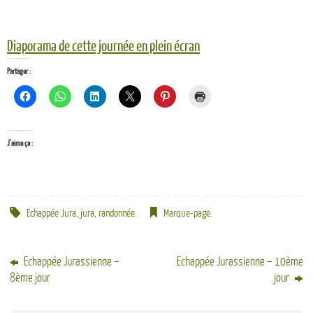
Diaporama de cette journée en plein écran
Partager :
J’aime ça :
Echappée Jura
,
jura
,
randonnée
.
Marque-page
.
Echappée Jurassienne –
Echappée Jurassienne – 10ème
8ème jour
jour