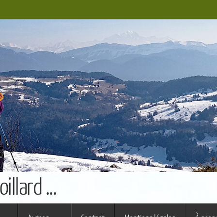
llard ...
s ferme (St Augustin)