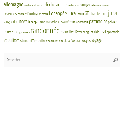
allemagne
ardèche
aubrac
bauges
andorre
automne
amitié
calanques
causse
jura
Echappée Jura
GTJ
haute loire
cevennes
Dordogne
concert
drôme
Famille
patrimoine
languedoc
Loire
marseille
mézenc
LDDVEB
le béage
normandie
policier
musée
randonnée
rsd
provence
raquettes
Retournaguet
rhin
spectacle
pyrenees
St Guilhem
voyage
st michel
vacances
vaucluse
Verdon
vosges
thriller
Tarn
Rech
Recherch
pour
: