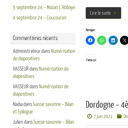
5 septembre 24 – Mazan L’Abbaye
Lire la suite
4 septembre 24 – Coucouron
Partager :
Commentaires récents
Administrateur
dans
Numérisation
de diapositives
J’aime ça :
VASSEUR
dans
Numérisation de
diapositives
VASSEUR
dans
Numérisation de
diapositives
Dordogne – 4
Nadia
dans
Suisse saxonne – Bilan
et Epilogue
7 juin 2021
.D
Julien
dans
Suisse saxonne – Bilan