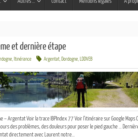
…
Autres …
Contact
Mentions légales
À prop
me et dernière étape
ordogne
,
Itinérance
Argentat
,
Dordogne
,
LDDVEB
 – Argentat Voir la trace IBPIndex 77 Voir l’itinéraire sur Google Maps C
oujours des problèmes, des douleurs pour poser le pied gauche … Dernièr
entat directement avec Laurent notre…