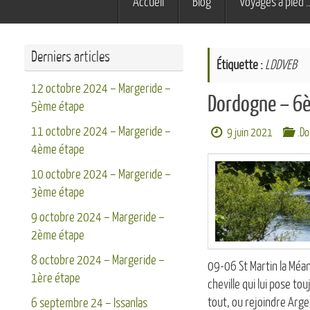
Accueil
Blog
Voyages à pied 
au
contenu
Derniers articles
Étiquette :
LDDVEB
12 octobre 2024 – Margeride –
Dordogne – 6è
5ème étape
11 octobre 2024 – Margeride –
9 juin 2021
.D
4ème étape
10 octobre 2024 – Margeride –
3ème étape
9 octobre 2024 – Margeride –
2ème étape
8 octobre 2024 – Margeride –
09-06 St Martin la Méane
1ère étape
cheville qui lui pose t
tout, ou rejoindre Arg
6 septembre 24 – Issanlas