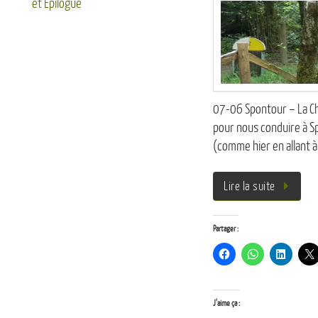
et Epilogue
07-06 Spontour – La Cha
pour nous conduire à Sp
(comme hier en allant à
Lire la suite
Partager :
J’aime ça :