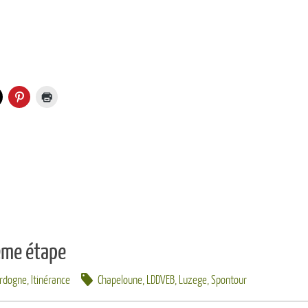
ème étape
ordogne
,
Itinérance
Chapeloune
,
LDDVEB
,
Luzege
,
Spontour