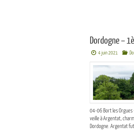
Dordogne – 1è
4 juin 2021
.D
04-06 Bort les Orgues –
veille à Argentat, charma
Dordogne. Argentat fu