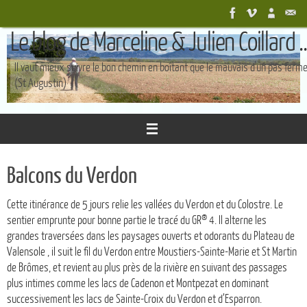
Passer
au
Le blog de Marceline & Julien Coillard ..
contenu
Il vaut mieux suivre le bon chemin en boîtant que le mauvais d'un pas ferm
(St Augustin)
Balcons du Verdon
Cette itinérance de 5 jours relie les vallées du Verdon et du Colostre. Le
sentier emprunte pour bonne partie le tracé du GR® 4. Il alterne les
grandes traversées dans les paysages ouverts et odorants du Plateau de
Valensole , il suit le fil du Verdon entre Moustiers-Sainte-Marie et St Martin
de Brômes, et revient au plus près de la rivière en suivant des passages
plus intimes comme les lacs de Cadenon et Montpezat en dominant
successivement les lacs de Sainte-Croix du Verdon et d’Esparron.