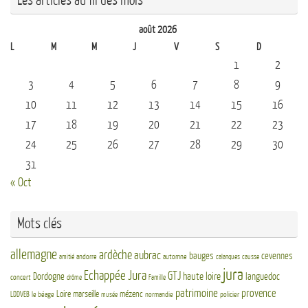
Les articles au fil des mois
août 2026
L
M
M
J
V
S
D
1
2
3
4
5
6
7
8
9
10
11
12
13
14
15
16
17
18
19
20
21
22
23
24
25
26
27
28
29
30
31
« Oct
Mots clés
allemagne
ardèche
aubrac
bauges
cevennes
andorre
automne
amitié
calanques
causse
jura
Echappée Jura
GTJ
haute loire
Dordogne
languedoc
concert
drôme
Famille
patrimoine
provence
Loire
marseille
mézenc
LDDVEB
le béage
normandie
policier
musée