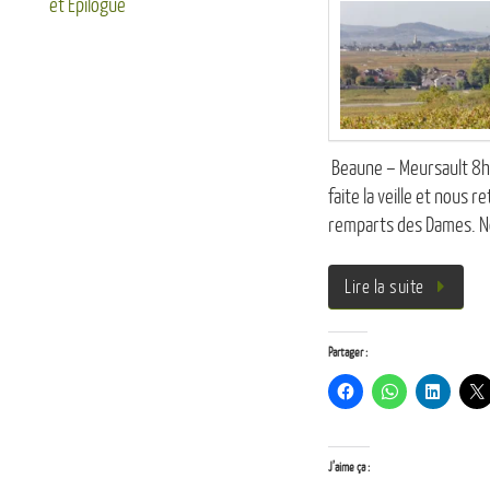
et Epilogue
Beaune – Meursault 8h0
faite la veille et nous 
remparts des Dames. No
Lire la suite
Partager :
J’aime ça :