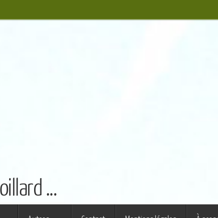
llard ...
s ferme (St Augustin)