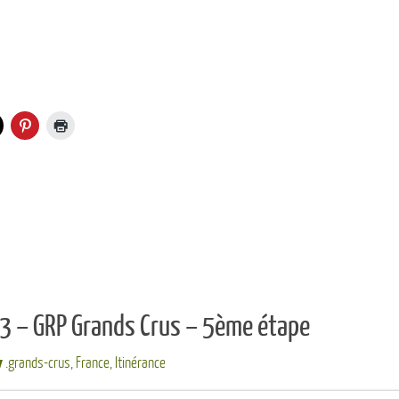
3 – GRP Grands Crus – 5ème étape
.grands-crus
,
France
,
Itinérance