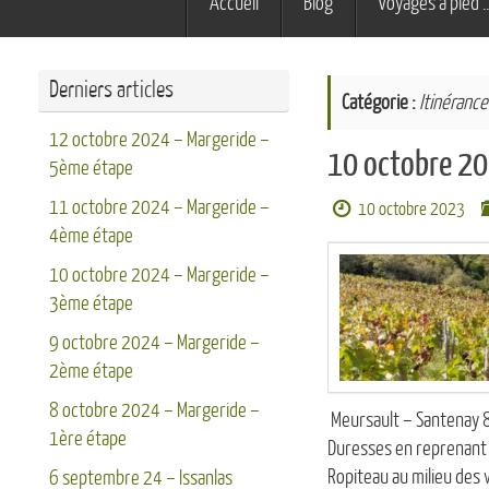
Accueil
Blog
Voyages à pied 
au
contenu
Derniers articles
Catégorie :
Itinérance
12 octobre 2024 – Margeride –
10 octobre 20
5ème étape
11 octobre 2024 – Margeride –
10 octobre 2023
4ème étape
10 octobre 2024 – Margeride –
3ème étape
9 octobre 2024 – Margeride –
2ème étape
8 octobre 2024 – Margeride –
Meursault – Santenay 8h
1ère étape
Duresses en reprenant l
Ropiteau au milieu de
6 septembre 24 – Issanlas