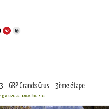
3 – GRP Grands Crus – 3ème étape
.grands-crus
,
France
,
Itinérance