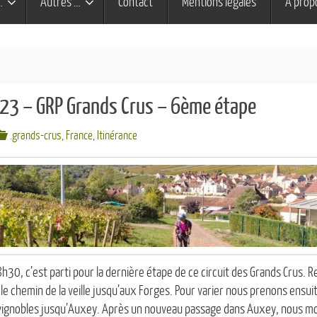
…
Autres …
Contact
Mentions légales
À prop
23 – GRP Grands Crus – 6ème étape
.grands-crus
,
France
,
Itinérance
30, c’est parti pour la dernière étape de ce circuit des Grands Crus. 
e chemin de la veille jusqu’aux Forges. Pour varier nous prenons ensuite
s vignobles jusqu’Auxey. Après un nouveau passage dans Auxey, nous 