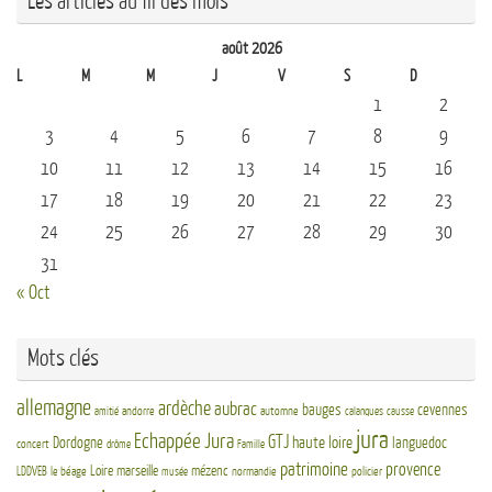
Les articles au fil des mois
août 2026
L
M
M
J
V
S
D
1
2
3
4
5
6
7
8
9
10
11
12
13
14
15
16
17
18
19
20
21
22
23
24
25
26
27
28
29
30
31
« Oct
Mots clés
allemagne
ardèche
aubrac
bauges
cevennes
andorre
automne
amitié
calanques
causse
jura
Echappée Jura
GTJ
haute loire
Dordogne
languedoc
concert
drôme
Famille
patrimoine
provence
Loire
marseille
mézenc
LDDVEB
le béage
normandie
policier
musée