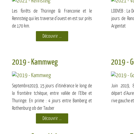
Les forêts de Thüringe & Franconie et le
LDDVEB : La D
Rennsteig qui les traverse d’ouest en est sur près
jours de Ran
de 170 km.
Argentat
Découvrir ...
2019 - Kammweg
2019 - Go
Septembre2019, 15 jours d'itinérance le long de
Juin 2019, 8
la frontière tchèque, entre vallée de l'Elbe et
départ d'Aure
Thuringe. En prime : 4 jours entre Bamberg et
rive gauche et
Rothenburg ob der Tauber
Découvrir ...