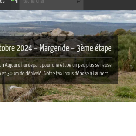
pos
Rechercher
tobre 2024 – Margeride – 2ème étape
Au programme d’aujourd’hui une courte étape : 10,2km ! En
itinéraire « officiel » de cette étape a été réduit suite à un...