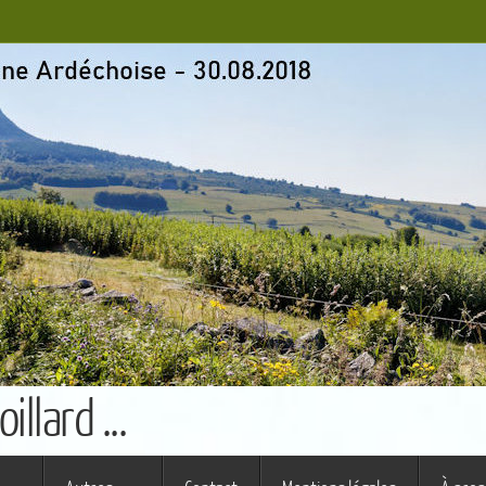
llard ...
s ferme (St Augustin)