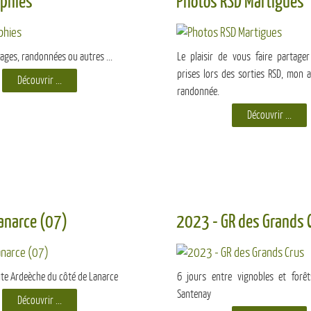
phies
Photos RSD Martigues
ages, randonnées ou autres ...
Le plaisir de vous faire partag
prises lors des sorties RSD, mon a
Découvrir ...
randonnée.
Découvrir ...
anarce (07)
2023 - GR des Grands 
ute Ardeèche du côté de Lanarce
6 jours entre vignobles et forê
Santenay
Découvrir ...