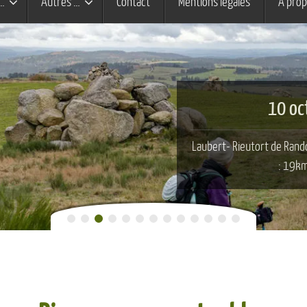
…
Autres …
Contact
Mentions légales
À pro
9 oc
L’Habitarelle – Laubert 
effet l’