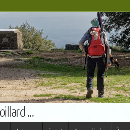
llard ...
s ferme (St Augustin)