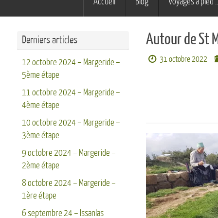
Accueil
Blog
Voyages à pied 
au
contenu
Autour de St 
Derniers articles
31 octobre 2022
12 octobre 2024 – Margeride –
5ème étape
11 octobre 2024 – Margeride –
4ème étape
10 octobre 2024 – Margeride –
3ème étape
9 octobre 2024 – Margeride –
2ème étape
8 octobre 2024 – Margeride –
1ère étape
6 septembre 24 – Issanlas