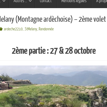
…
Autres …
Contact
Mentions légales
À prop
Melany (Montagne ardèchoise) – 2ème volet
.ardeche2210
,
.StMelany
,
Randonnée
2ème partie : 27 & 28 octobre