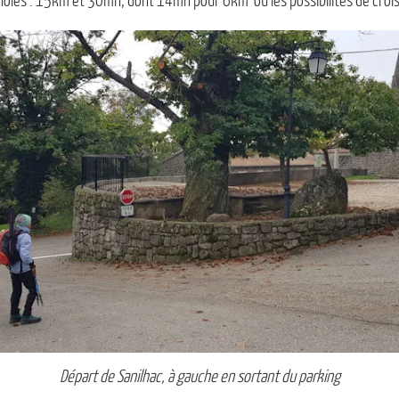
noles : 15km et 30mn, dont 14mn pour 6km où les possibilités de croi
Départ de Sanilhac, à gauche en sortant du parking