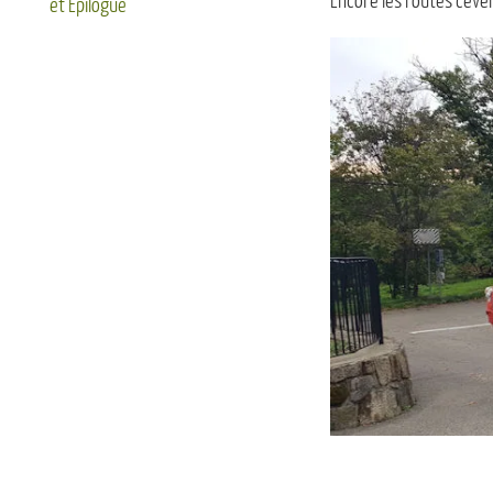
Encore les routes céve
et Epilogue