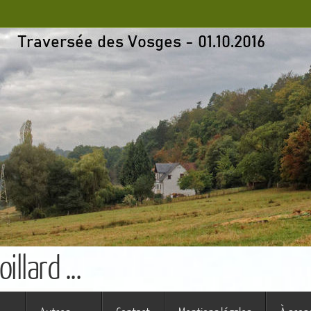
llard ...
s ferme (St Augustin)