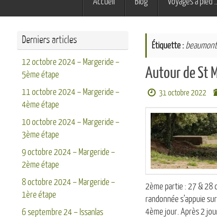
Accueil
Blog
Voyages à pied 
au
contenu
Derniers articles
Étiquette :
beaumont
12 octobre 2024 – Margeride –
Autour de St 
5ème étape
11 octobre 2024 – Margeride –
31 octobre 2022
4ème étape
10 octobre 2024 – Margeride –
3ème étape
9 octobre 2024 – Margeride –
2ème étape
8 octobre 2024 – Margeride –
2ème partie : 27 & 28 
1ère étape
randonnée s’appuie sur 
4ème jour. Après 2 jour
6 septembre 24 – Issanlas