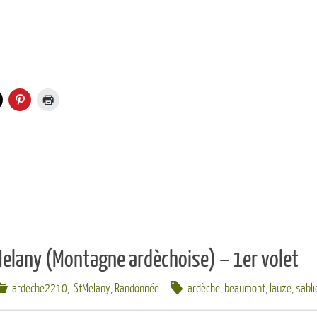
Melany (Montagne ardèchoise) – 1er volet
.ardeche2210
,
.StMelany
,
Randonnée
ardèche
,
beaumont
,
lauze
,
sabli