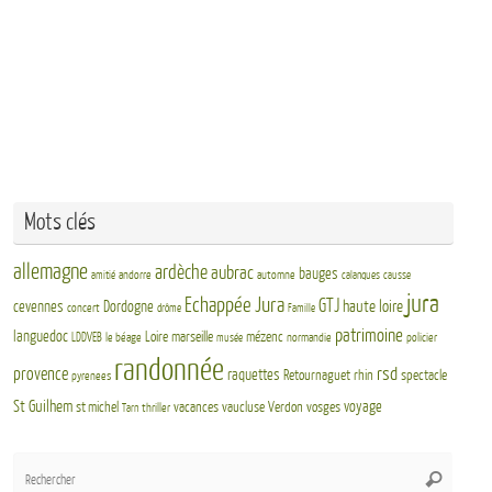
Mots clés
allemagne
ardèche
aubrac
bauges
andorre
automne
amitié
calanques
causse
jura
Echappée Jura
GTJ
haute loire
cevennes
Dordogne
concert
drôme
Famille
patrimoine
languedoc
Loire
marseille
mézenc
LDDVEB
le béage
normandie
policier
musée
randonnée
rsd
provence
raquettes
Retournaguet
rhin
spectacle
pyrenees
St Guilhem
voyage
st michel
vacances
vaucluse
Verdon
vosges
thriller
Tarn
Rech
Recherch