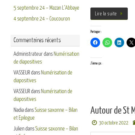
5 septembre 24 – Mazan L’Abbaye
Lire la suite
4 septembre 24 – Coucouron
Partager :
Commentaires récents
Administrateur
dans
Numérisation
de diapositives
J’aime ça :
VASSEUR
dans
Numérisation de
diapositives
VASSEUR
dans
Numérisation de
diapositives
Autour de St 
Nadia
dans
Suisse saxonne – Bilan
et Epilogue
30 octobre 2022
Julien
dans
Suisse saxonne – Bilan