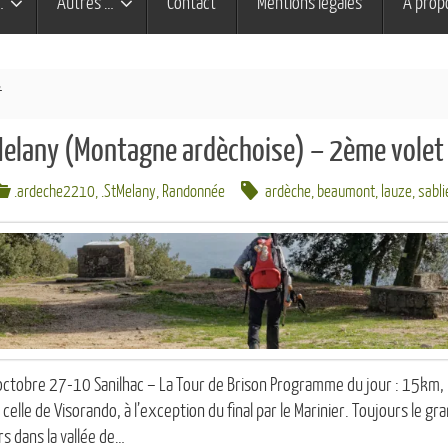
…
Autres …
Contact
Mentions légales
À prop
Melany (Montagne ardèchoise) – 2ème volet
.ardeche2210
,
.StMelany
,
Randonnée
ardèche
,
beaumont
,
lauze
,
sabli
octobre 27-10 Sanilhac – La Tour de Brison Programme du jour : 15km
celle de Visorando, à l’exception du final par le Marinier. Toujours le 
s dans la vallée de…