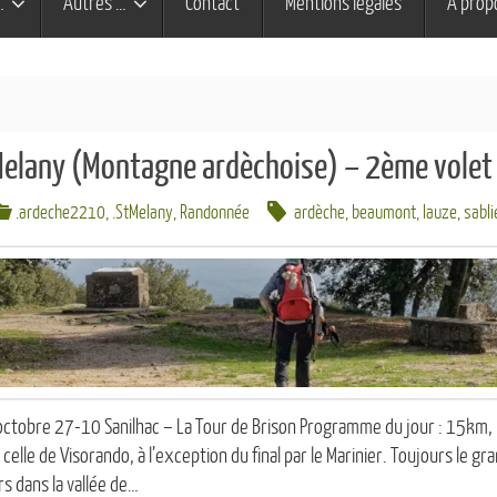
…
Autres …
Contact
Mentions légales
À prop
Melany (Montagne ardèchoise) – 2ème volet
.ardeche2210
,
.StMelany
,
Randonnée
ardèche
,
beaumont
,
lauze
,
sabli
octobre 27-10 Sanilhac – La Tour de Brison Programme du jour : 15km
celle de Visorando, à l’exception du final par le Marinier. Toujours le 
s dans la vallée de…