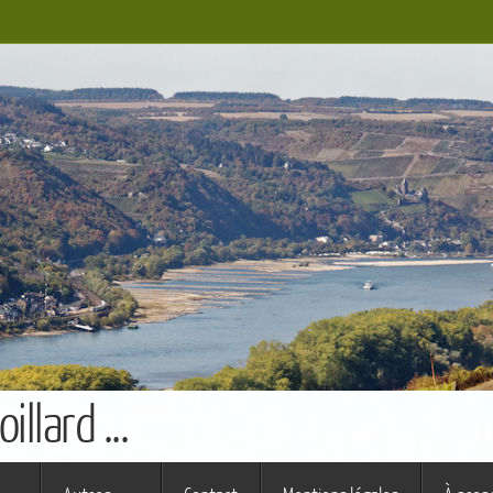
llard ...
s ferme (St Augustin)