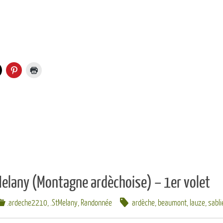
Melany (Montagne ardèchoise) – 1er volet
.ardeche2210
,
.StMelany
,
Randonnée
ardèche
,
beaumont
,
lauze
,
sabli