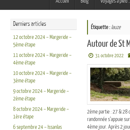
Accueil
Blog
Voyages à pied 
au
contenu
Derniers articles
Étiquette :
lauze
12 octobre 2024 – Margeride –
Autour de St 
5ème étape
11 octobre 2024 – Margeride –
31 octobre 2022
4ème étape
10 octobre 2024 – Margeride –
3ème étape
9 octobre 2024 – Margeride –
2ème étape
8 octobre 2024 – Margeride –
2ème partie : 27 & 28 
1ère étape
randonnée s’appuie sur 
4ème jour. Après 2 jour
6 septembre 24 – Issanlas