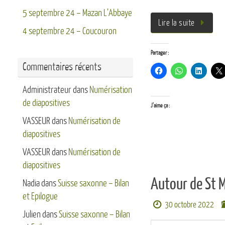
5 septembre 24 – Mazan L’Abbaye
Lire la suite
4 septembre 24 – Coucouron
Partager :
Commentaires récents
Administrateur
dans
Numérisation
de diapositives
J’aime ça :
VASSEUR
dans
Numérisation de
diapositives
VASSEUR
dans
Numérisation de
diapositives
Autour de St 
Nadia
dans
Suisse saxonne – Bilan
et Epilogue
30 octobre 2022
Julien
dans
Suisse saxonne – Bilan