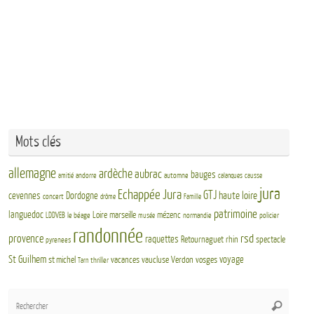
Mots clés
allemagne
ardèche
aubrac
bauges
andorre
automne
amitié
calanques
causse
jura
Echappée Jura
GTJ
haute loire
cevennes
Dordogne
concert
drôme
Famille
patrimoine
languedoc
Loire
marseille
mézenc
LDDVEB
le béage
normandie
policier
musée
randonnée
rsd
provence
raquettes
Retournaguet
rhin
spectacle
pyrenees
St Guilhem
voyage
st michel
vacances
vaucluse
Verdon
vosges
thriller
Tarn
Rech
Recherch