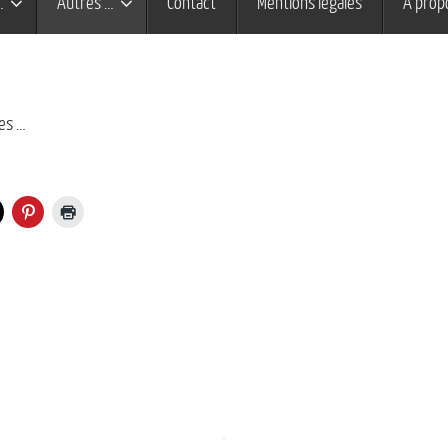
…
Autres …
Contact
Mentions légales
À prop
es …