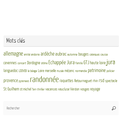
Mots clés
allemagne
ardèche
aubrac
bauges
andorre
automne
amitié
calanques
causse
jura
Echappée Jura
GTJ
haute loire
cevennes
Dordogne
concert
drôme
Famille
patrimoine
languedoc
Loire
marseille
mézenc
LDDVEB
le béage
normandie
policier
musée
randonnée
rsd
provence
raquettes
Retournaguet
rhin
spectacle
pyrenees
St Guilhem
voyage
st michel
vacances
vaucluse
Verdon
vosges
thriller
Tarn
Rech
Recherch
pour
: