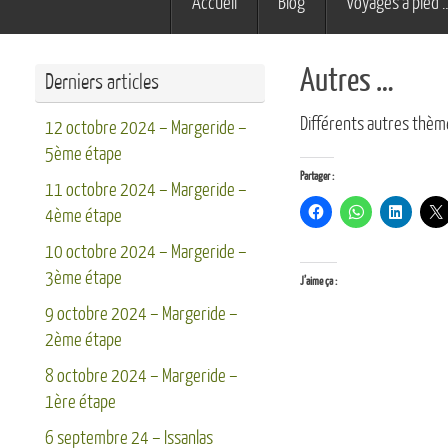
Accueil
Blog
Voyages à pied 
au
contenu
Autres …
Derniers articles
Différents autres thèm
12 octobre 2024 – Margeride –
5ème étape
Partager :
11 octobre 2024 – Margeride –
4ème étape
10 octobre 2024 – Margeride –
3ème étape
J’aime ça :
9 octobre 2024 – Margeride –
2ème étape
8 octobre 2024 – Margeride –
1ère étape
6 septembre 24 – Issanlas