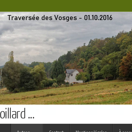
llard ...
s ferme (St Augustin)