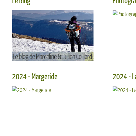
Le Blog
Photogra
Tous nos articles au fi
Découvrir ...
2024 - Margeride
2024 - L
Boucle de 5 jours ent
Rieutord de Randon
Découvrir ...