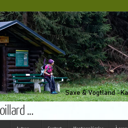
llard ...
s ferme (St Augustin)