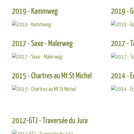
Septembre2019, 15 jo
Découvrir ...
2019 - Kammweg
2019 - Go
long de la frontière t
de l'Elbe et Thuringe
entre Bamberg et 
Tauber
Découvrir ...
2017 - Saxe - Malerweg
2017 - T
Septembre 2017 - 1
Saxonne, sur le M
Elbsandstein Gebirge.
Découvrir ...
2015 - Chartres au Mt St Michel
2014 - E
20 jours de rand
Chartres au Mont 
septembre 2015
Découvrir ...
2012-GTJ - Traversée du Jura
Itinérance entre Ma