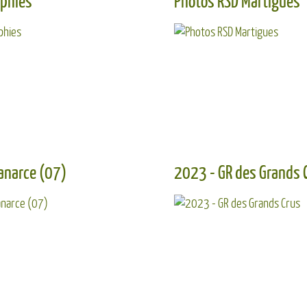
phies
Photos RSD Martigues
Photos de voyages, randonnées ou autres
...
Découvrir ...
Découvrir ...
l du temps ...
anarce (07)
2023 - GR des Grands 
re L'Habitarelle et
4 jours en Haute Ardeèche du côté de
Lanarce
Découvrir ...
Découvrir ...