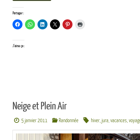
Partager :
J’aime ça :
Neige et Plein Air
5 janvier 2011
Randonnée
hiver
,
jura
,
vacances
,
voyag