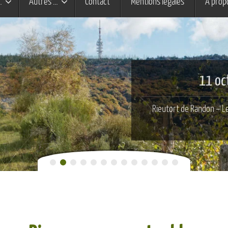
…
Autres …
Contact
Mentions légales
À prop
11 oc
Rieutort de Randon – Le