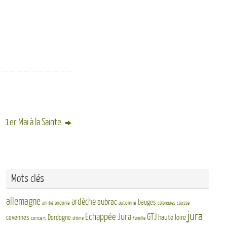
1er Mai à la Sainte
Mots clés
allemagne
ardèche
aubrac
bauges
andorre
automne
amitié
calanques
causse
jura
Echappée Jura
GTJ
haute loire
cevennes
Dordogne
concert
drôme
Famille