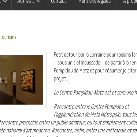
…
Autres …
Contact
Mentions légales
À prop
Tourisme
Petit détour par la Lorraine pour raisons fa
– sous un ciel maussade – de partir à la re
Pompidou de Metz et pour résumer je citer
projet :
Le Centre Pompidou-Metz est et sera une hi
Rencontre entre le Centre Pompidou et
l’agglomération de Metz Métropole, tous l
 Rencontre prochaine entre un public amateur, ou
tout simplement curieux
e national d’art moderne. Rencontre, enfin, entre une métropole et s