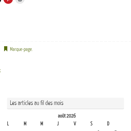
Marque-page
.
x
Les articles au fil des mois
août 2026
L
M
M
J
V
S
D