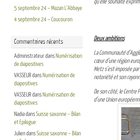
qu’elle souhaite exprim
5 septembre 24 – Mazan L’Abbaye
4 septembre 24 – Coucouron
Deux ambitions
Commentaires récents
La Communauté d’Agglom
Administrateur
dans
Numérisation
cœur d’une région europé
de diapositives
Metz s’est imposée par 
VASSEUR
dans
Numérisation de
notoriété et son rayon
diapositives
De son côté, le Centre
VASSEUR
dans
Numérisation de
d’une Union européenne 
diapositives
Nadia
dans
Suisse saxonne – Bilan
et Epilogue
Julien
dans
Suisse saxonne – Bilan