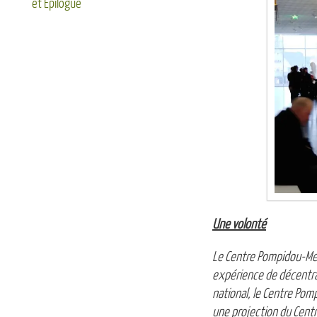
et Epilogue
Une volonté
Le Centre Pompidou-Met
expérience de
décentra
national, le Centre Pom
une projection du Centr