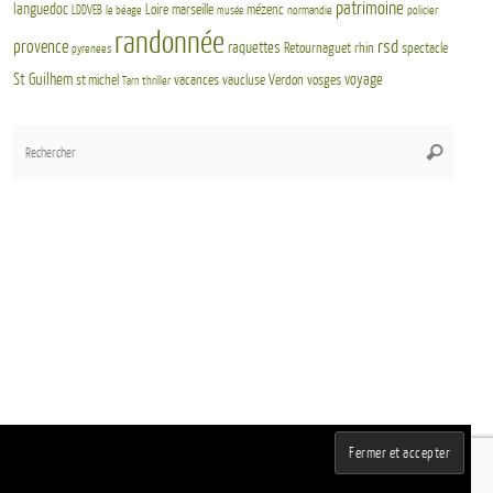
patrimoine
languedoc
Loire
marseille
mézenc
LDDVEB
le béage
normandie
policier
musée
randonnée
rsd
provence
raquettes
Retournaguet
rhin
spectacle
pyrenees
St Guilhem
voyage
st michel
vacances
vaucluse
Verdon
vosges
thriller
Tarn
Rech
Recherch
pour
:
Fièrement propulsé par
Tempera
&
WordPress.