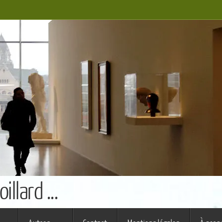
llard ...
s ferme (St Augustin)