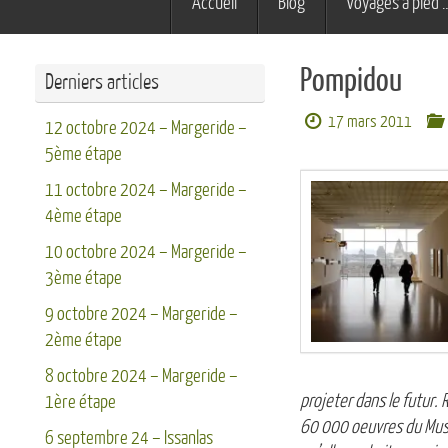
Accueil
Blog
Voyages à pied 
au
contenu
Pompidou
Derniers articles
17 mars 2011
12 octobre 2024 – Margeride –
5ème étape
11 octobre 2024 – Margeride –
4ème étape
10 octobre 2024 – Margeride –
3ème étape
9 octobre 2024 – Margeride –
2ème étape
8 octobre 2024 – Margeride –
projeter dans le futur.
1ère étape
60 000 oeuvres du Musé
6 septembre 24 – Issanlas