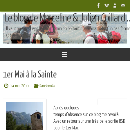
Passer
au
Le blog de Marceline & Julien Coillard ..
contenu
Il vaut mieux suivre le bon chemin en boîtant que le mauvais d'un pas ferm
(St Augustin)
1er Mai à la Sainte
14 mai 2011
Randonnée
Après quelques
temps d’absence sur ce blog me revoilà …
Avec un retour sur une très belle sortie RSD
pour le 1er Mai.