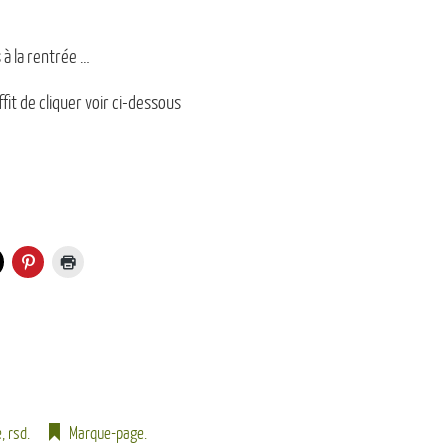
 à la rentrée …
fit de cliquer voir ci-dessous
e
,
rsd
.
Marque-page
.