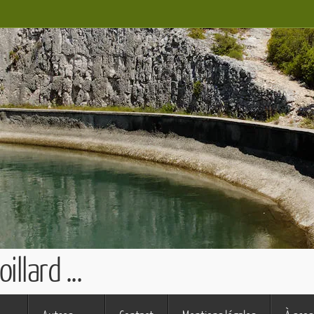
llard ...
s ferme (St Augustin)