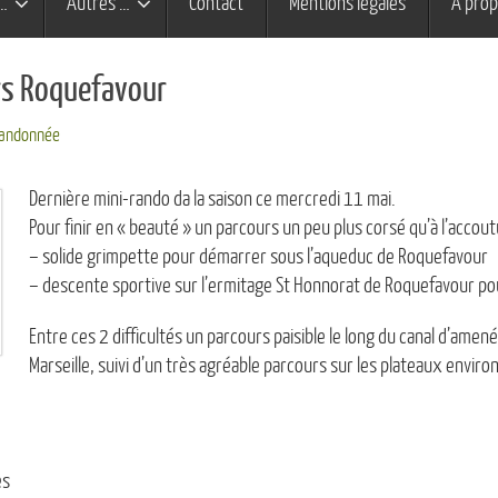
…
Autres …
Contact
Mentions légales
À pro
rs Roquefavour
andonnée
Dernière mini-rando da la saison ce mercredi 11 mai.
Pour finir en « beauté » un parcours un peu plus corsé qu’à l’accou
– solide grimpette pour démarrer sous l’aqueduc de Roquefavour
– descente sportive sur l’ermitage St Honnorat de Roquefavour po
Entre ces 2 difficultés un parcours paisible le long du canal d’amen
Marseille, suivi d’un très agréable parcours sur les plateaux envi
es