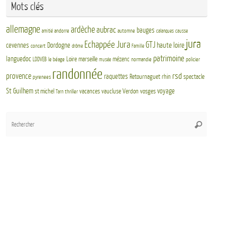
Mots clés
allemagne
ardèche
aubrac
bauges
andorre
automne
amitié
calanques
causse
jura
Echappée Jura
GTJ
haute loire
cevennes
Dordogne
concert
drôme
Famille
patrimoine
languedoc
Loire
marseille
mézenc
LDDVEB
le béage
normandie
policier
musée
randonnée
rsd
provence
raquettes
Retournaguet
rhin
spectacle
pyrenees
St Guilhem
voyage
st michel
vacances
vaucluse
Verdon
vosges
thriller
Tarn
Rech
Recherch
pour
: