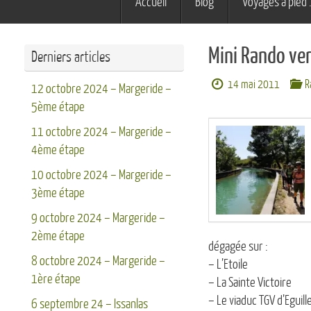
Accueil
Blog
Voyages à pied 
au
contenu
Mini Rando ve
Derniers articles
14 mai 2011
R
12 octobre 2024 – Margeride –
5ème étape
11 octobre 2024 – Margeride –
4ème étape
10 octobre 2024 – Margeride –
3ème étape
9 octobre 2024 – Margeride –
2ème étape
dégagée sur :
8 octobre 2024 – Margeride –
– L’Etoile
1ère étape
– La Sainte Victoire
– Le viaduc TGV d’Eguill
6 septembre 24 – Issanlas