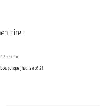
ntaire :
 à 8 h 24 min
ade, puisque j’habite à côté !