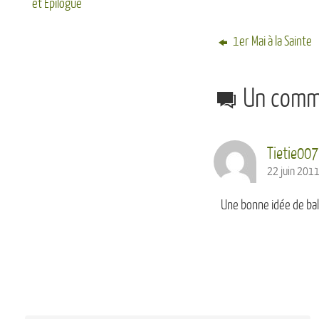
et Epilogue
1er Mai à la Sainte
Un comme
Tietie007
22 juin 2011
Une bonne idée de ball