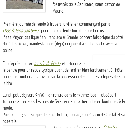
festivités de la San Isidro, saint patron de
Madrid.
Première journée de rando à travers la ville, en commençant par la
Chocolateria San Giniès
pour un excellent Chocolat con Churros.
Plaza Mayor, basilique San Francisco el Grande, concert folklorique du côté
du Palais Royal, manifestations (déjà) qui jouent à cache-cache avec la
police.
Fin d’après midi au
musée du Prado
, et retour dans
le centre pour un repas typique avant de rentrer bien tardivement à l’hôtel,
non sans tomber auparavant sur la procession des saintes reliques de San
Isidro.
Lundi, petit dej vers 9h30 – on rentre dans le rythme local – et départ
toujours à pied vers les rues de Salamanca, quartier riche en boutiques à la
mode.
Puis passage au Parque del Buon Retiro, son lac, son Palacio de Cristal et sa
roseraie.
Descente vers l’ancienne gare
d’Atocha
,