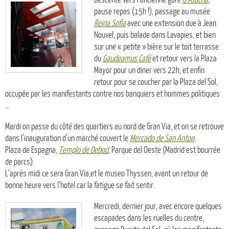
pause repas (15h !), passage au musée
Reina Sofia
avec une extension due à Jean
Nouvel, puis balade dans Lavapies, et bien
sur une « petite » bière sur le toit terrasse
du
Gaudeamus Café
et retour vers la Plaza
Mayor pour un diner vers 22h, et enfin
retour pour se coucher par la Plaza del Sol,
occupée par les manifestants contre nos banquiers et hommes politiques
…
Mardi on passe du côté des quartiers au nord de Gran Via, et on se retrouve
dans l’inauguration d’un marché couvert le
Mercado de San Anton
.
Plaza de Espagna,
Templo de Debod
, Parque del Oeste (Madrid est bourrée
de parcs).
L’après midi ce sera Gran Via,et le museo Thyssen, avant un retour de
bonne heure vers l’hotel car la fatigue se fait sentir.
Mercredi, dernier jour, avec encore quelques
escapades dans les ruelles du centre,