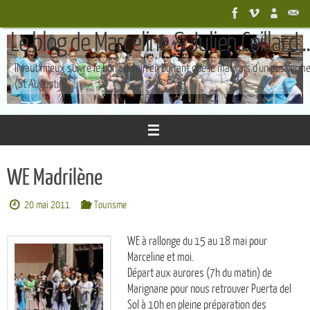
Passer
au
Le blog de Marceline & Julien Coillard ..
contenu
Il vaut mieux suivre le bon chemin en boîtant que le mauvais d'un pas ferm
(St Augustin)
WE Madrilène
20 mai 2011
Tourisme
WE à rallonge du 15 au 18 mai pour
Marceline et moi.
Départ aux aurores (7h du matin) de
Marignane pour nous retrouver Puerta del
Sol à 10h en pleine préparation des