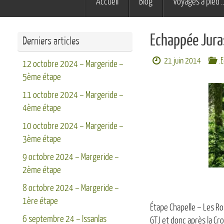
Accueil
Blog
Voyages à pied 
au
contenu
Echappée Jura
Derniers articles
21 juin 2014
.
12 octobre 2024 – Margeride –
5ème étape
11 octobre 2024 – Margeride –
4ème étape
10 octobre 2024 – Margeride –
3ème étape
9 octobre 2024 – Margeride –
2ème étape
8 octobre 2024 – Margeride –
1ère étape
Étape Chapelle – Les R
6 septembre 24 – Issanlas
GTJ et donc après la Cro