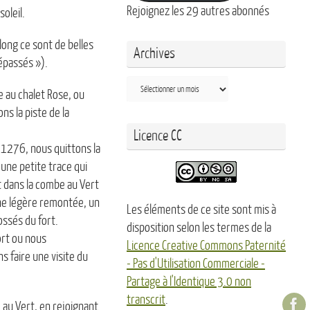
Rejoignez les 29 autres abonnés
oleil.
long ce sont de belles
Archives
répassés »).
Archives
e au chalet Rose, ou
ns la piste de la
Licence CC
 1276, nous quittons la
une petite trace qui
t dans la combe au Vert
une légère remontée, un
Les éléments de ce site sont mis à
ssés du fort.
disposition selon les termes de la
ort ou nous
Licence Creative Commons Paternité
s faire une visite du
- Pas d'Utilisation Commerciale -
Partage à l'Identique 3.0 non
transcrit
.
au Vert, en rejoignant