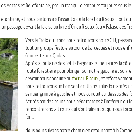
les Mortes et Bellefontaine, par un tranquille parcours toujours sous le s
efontaine, et nous partons à « l’assaut » de la forêt du Risoux. Tout du 
 un passage devant la falaise au livre d’Or du Risoux (ou « Falaise des T
Vers la Croix du Tronc nous retrouvons notre GTJ, passag
tout un groupe festoie autour de barcecues et nous enfilo
Combette aux Quilles.
Après la fontaine des Petits Bagneux et peu après la côte
route forestière pour plonger sur notre gauche et suivre 
devrait nous conduire au
fort du Risoux
, et effectivemen
nous retrouvons un bon sentier. Un peu plus loin après 
sentier grimpe à gauche et nous conduit au-dessus des fo
Attirés par des bruits nous pénétrerons à l’intérieur du f
rencontrerons 2 tireurs qui s’entrainent et qui nous feron
fort.
Nous poursuivons notre chemin en retournant à la Combe 