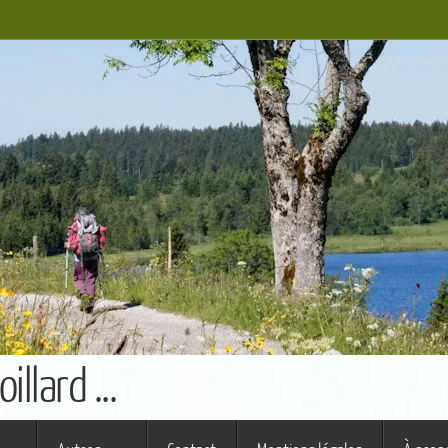
llard ...
s ferme (St Augustin)