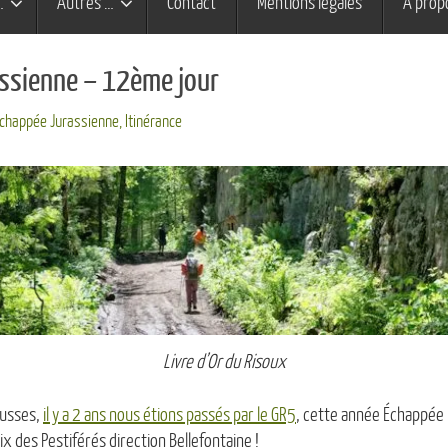
…
Autres …
Contact
Mentions légales
À prop
ssienne – 12ème jour
Echappée Jurassienne
,
Itinérance
Livre d’Or du Risoux
ousses,
il y a 2 ans nous étions passés par le GR5
, cette année Échappée n
ix des Pestiférés direction Bellefontaine !