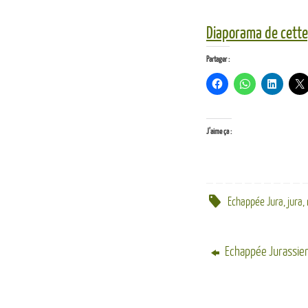
Diaporama de cette
Partager :
J’aime ça :
Echappée Jura
,
jura
,
Echappée Jurassie