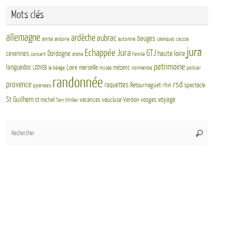
Mots clés
allemagne
ardèche
aubrac
bauges
andorre
automne
amitié
calanques
causse
jura
Echappée Jura
GTJ
haute loire
cevennes
Dordogne
concert
drôme
Famille
patrimoine
languedoc
Loire
marseille
mézenc
LDDVEB
le béage
normandie
policier
musée
randonnée
rsd
provence
raquettes
Retournaguet
rhin
spectacle
pyrenees
St Guilhem
voyage
st michel
vacances
vaucluse
Verdon
vosges
thriller
Tarn
Rech
Recherch
pour
: