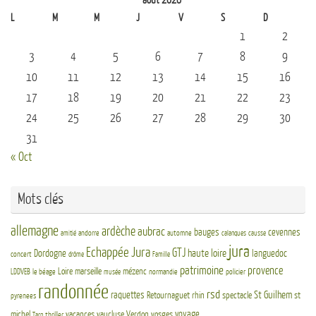
août 2026
L
M
M
J
V
S
D
1
2
3
4
5
6
7
8
9
10
11
12
13
14
15
16
17
18
19
20
21
22
23
24
25
26
27
28
29
30
31
« Oct
Mots clés
allemagne
ardèche
aubrac
bauges
cevennes
andorre
automne
amitié
calanques
causse
jura
Echappée Jura
GTJ
haute loire
Dordogne
languedoc
concert
drôme
Famille
patrimoine
provence
Loire
marseille
mézenc
LDDVEB
le béage
normandie
policier
musée
randonnée
rsd
St Guilhem
raquettes
Retournaguet
rhin
spectacle
st
pyrenees
voyage
michel
vacances
vaucluse
Verdon
vosges
thriller
Tarn