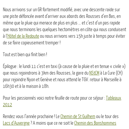
Nous arrivons sur un GR fortement modifié, avec une descente raide sur
une piste défoncée avant d’arriver aux abords des Rousses d’en Bas, en
même que la pluie qui menace de plus en plus … et c’est d’un pas rapide
que nous terminons les quelques hectomètres en côte qui nous conduisent
à l
‘Hôtel de la Redoute
ou nous arrivons vers 15h juste à temps pour éviter
de se faire copieusement tremper !
Tout est bien qui finit bien !
Épilogue : le lundi 11 c’est en taxi (à cause de la pluie et en tenue « civile »)
que nous rejoindrons à 3km des Rousses, la gare du
NStCM
à La Cure (CH)
pour rejoindre Nyon et Genève et nous attend le TGV. retour à Marseille à
16h30 et à la maison à 18h.
Pour les passionnés voici notre feuille de route pour ce séjour :
Tableaux
2012
Rendez vous l’année prochaine ! Le
Chemin de St Guilhem
ou le tour des
Lacs d’Auvergne
? A moins que ce ne soit le
Chemin des Bonshommes