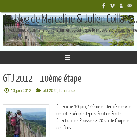
Passer
au
Le blog de Marceline & Julien Coillard ..
contenu
Il vaut mieux suivre le bon chemin en boîtant que le mauvais d'un pas ferm
(St Augustin)
GTJ 2012 – 10ème étape
10 juin 2012
.GTJ 2012
,
Itinérance
Dimanche 10 juin, 10ème et dernière étape
de notre périple depuis Pont de Roide.
Direction Les Rousses à 20km de Chapelle
des Bois.