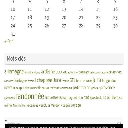
3
4
5
6
7
8
9
10
11
12
13
14
15
16
17
18
19
20
21
22
23
24
25
26
27
28
29
30
31
« Oct
Mots clés
allemagne
ardèche
aubrac
bauges
cevennes
andorre
automne
amitié
calanques
causse
jura
Echappée Jura
GTJ
haute loire
Dordogne
languedoc
concert
drôme
Famille
patrimoine
provence
Loire
marseille
mézenc
LDDVEB
le béage
normandie
policier
musée
randonnée
rsd
St Guilhem
raquettes
Retournaguet
rhin
spectacle
st
pyrenees
voyage
michel
vacances
vaucluse
Verdon
vosges
thriller
Tarn
Re
Reche
po