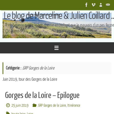
Passer
au
Le blog de Marceline & Julien Coillard ..
contenu
Il vaut mieux suivre le bon chemin en boîtant que le mauvais d'un pas ferm
(St Augustin)
Catégorie :
.GRP Gorges de la Loire
Juin 2019, tour des Gorges de la Loire
Gorges de la Loire – Epilogue
25 juin 2019
.GRP Gorges de la Loire
,
Itinérance