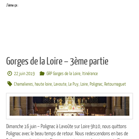
J’aime ça :
Gorges de la Loire – 3ème partie
22 juin 2019
.GRP Gorges de la Loire
,
Itinérance
Chamalieres
,
haute loire
,
Lavoute
,
Le Puy
,
Loire
,
Polignac
,
Retournaguet
Dimanche 16 juin – Polignac à Lavoûte sur Loire 9h10, nous quittons
Polignac avec le beau temps de retour. Nous redescendons en bas de