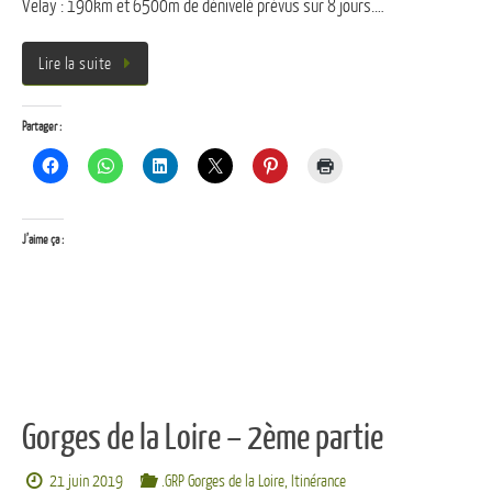
Velay : 190km et 6500m de dénivelé prévus sur 8 jours.…
Lire la suite
Partager :
J’aime ça :
Gorges de la Loire – 2ème partie
21 juin 2019
.GRP Gorges de la Loire
,
Itinérance