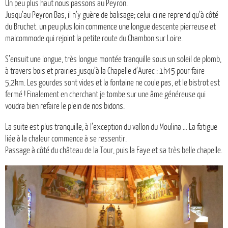
Un peu plus haut nous passons au Peyron.
Jusqu’au Peyron Bas, il n’y guère de balisage; celui-ci ne reprend qu’à côté
du Bruchet. un peu plus loin commence une longue descente pierreuse et
malcommode qui rejoint la petite route du Chambon sur Loire.
S’ensuit une longue, très longue montée tranquille sous un soleil de plomb,
à travers bois et prairies jusqu’à la Chapelle d’Aurec : 1h45 pour faire
5,2km. Les gourdes sont vides et la fontaine ne coule pas, et le bistrot est
fermé ! Finalement en cherchant je tombe sur une âme généreuse qui
voudra bien refaire le plein de nos bidons.
La suite est plus tranquille, à l’exception du vallon du Moulina … La fatigue
liée à la chaleur commence à se ressentir.
Passage à côté du château de la Tour, puis la Faye et sa très belle chapelle.