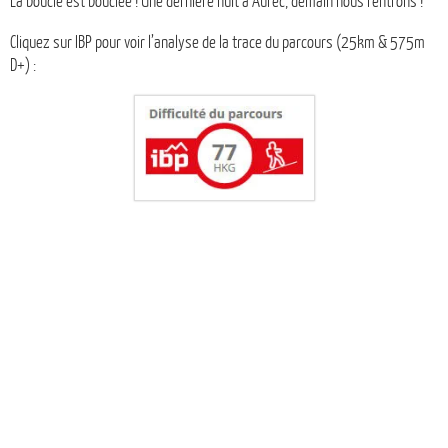
La boucle est bouclée ! Une dernière nuit à Aurec, demain nous rentrons !
Cliquez sur IBP pour voir l’analyse de la trace du parcours (25km & 575m
D+) :