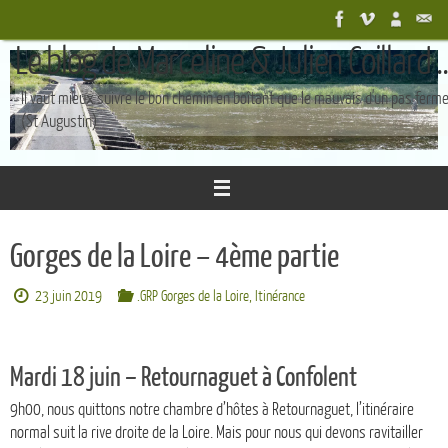
Passer
au
Le blog de Marceline & Julien Coillard ..
contenu
Il vaut mieux suivre le bon chemin en boîtant que le mauvais d'un pas ferm
(St Augustin)
Gorges de la Loire – 4ème partie
23 juin 2019
.GRP Gorges de la Loire
,
Itinérance
Mardi 18 juin – Retournaguet à Confolent
9h00, nous quittons notre chambre d’hôtes à Retournaguet, l’itinéraire
normal suit la rive droite de la Loire. Mais pour nous qui devons ravitailler