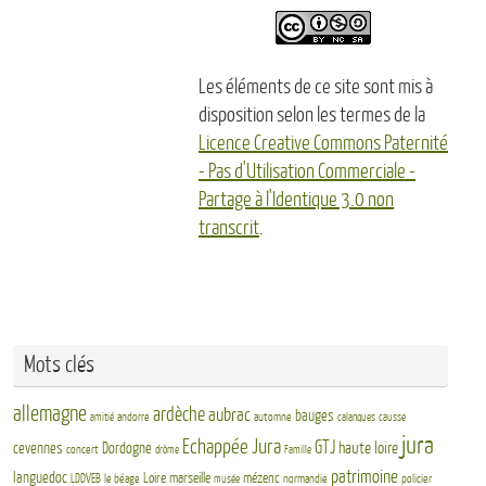
Les éléments de ce site sont mis à
disposition selon les termes de la
Licence Creative Commons Paternité
- Pas d'Utilisation Commerciale -
Partage à l'Identique 3.0 non
transcrit
.
Mots clés
allemagne
ardèche
aubrac
bauges
andorre
automne
amitié
calanques
causse
jura
Echappée Jura
GTJ
haute loire
cevennes
Dordogne
concert
drôme
Famille
patrimoine
languedoc
Loire
marseille
mézenc
LDDVEB
le béage
normandie
policier
musée