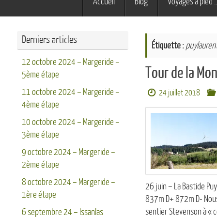
Accueil
Blog
Voyages à pied 
au
contenu
Derniers articles
Étiquette :
puylauren
12 octobre 2024 – Margeride –
Tour de la Mo
5ème étape
11 octobre 2024 – Margeride –
24 juillet 2018
4ème étape
10 octobre 2024 – Margeride –
3ème étape
9 octobre 2024 – Margeride –
2ème étape
8 octobre 2024 – Margeride –
26 juin – La Bastide P
1ère étape
837m D+ 872m D- Nous pa
sentier Stevenson à « 
6 septembre 24 – Issanlas