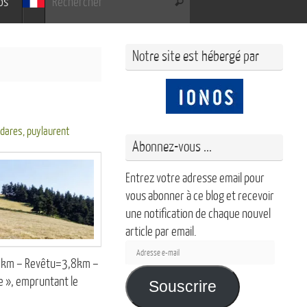
os
Rechercher
Notre site est hébergé par
gdares
,
puylaurent
Abonnez-vous ...
Entrez votre adresse email pour
vous abonner à ce blog et recevoir
une notification de chaque nouvel
article par email.
Adresse
0,4km – Revêtu=3,8km –
e-
e », empruntant le
mail
Souscrire