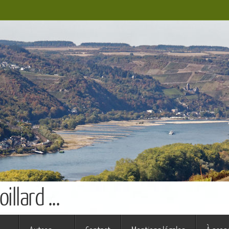
llard ...
s ferme (St Augustin)