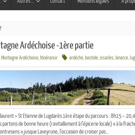
…
Autres …
Contact
Mentions légales
À prop
t
ntagne Ardéchoise -1ère partie
.Montagne Ardéchoise
,
Itinérance
ardèche
,
bastide
,
issarles
,
lanarce
,
lu
uylaurent > St Etienne de Lugdarès 1ère étape du parcours : 8h15 – 2
rtons de bonne heure (ravitaillement à l’épicerie locale) « à la fraich
contresens » jusque Laveyrune, l’occasion de croiser pas…