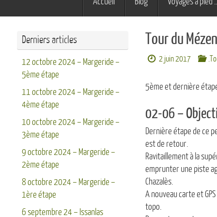
Accueil
Blog
Voyages à pied 
au
contenu
Tour du Mézen
Derniers articles
2 juin 2017
.T
12 octobre 2024 – Margeride –
5ème étape
5ème et dernière étap
11 octobre 2024 – Margeride –
4ème étape
02-06 – Objectif
10 octobre 2024 – Margeride –
Dernière étape de ce pet
3ème étape
est de retour.
9 octobre 2024 – Margeride –
Ravitaillement à la sup
2ème étape
emprunter une piste agr
Chazalès.
8 octobre 2024 – Margeride –
A nouveau carte et GPS 
1ère étape
topo.
6 septembre 24 – Issanlas