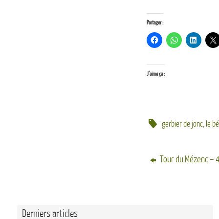
Partager :
J’aime ça :
gerbier de jonc
,
le b
Tour du Mézenc – 
Derniers articles