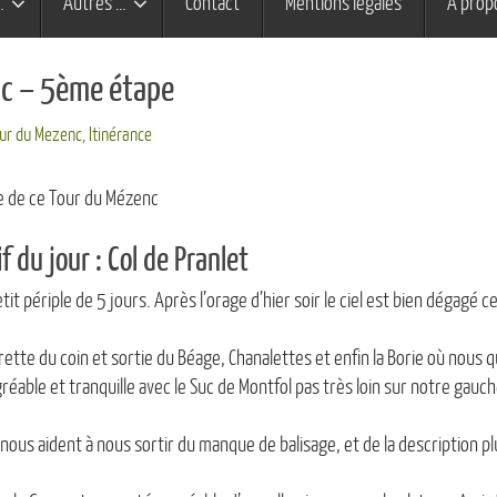
…
Autres …
Contact
Mentions légales
À prop
c – 5ème étape
our du Mezenc
,
Itinérance
e de ce Tour du Mézenc
 du jour : Col de Pranlet
it périple de 5 jours. Après l’orage d’hier soir le ciel est bien dégagé ce
érette du coin et sortie du Béage, Chanalettes et enfin la Borie où nous 
éable et tranquille avec le Suc de Montfol pas très loin sur notre gauch
nous aident à nous sortir du manque de balisage, et de la description p