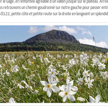
 le Gage, et remontée agréable d’un vallon jusque sur le plateau. Arriv
 retrouvons un chemin goudronné sur notre gauche pour passer entre 
a D122, petite côte et petite route sur la droite en longeant un splend