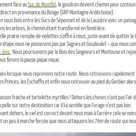
lement face au
Suc de Montfol
, le goudron devient chemin pour contourn
re direct en provenance du Béage (GRP Montagne Ardéchoise).
n sous bois entre les Sucs de Séponnet et de la Lauzière avec un pass
ns les arbres, le chemin étant transformé en fondrière.
lle prairie remplie de violettes s’offre à nous, juste avant de quitter l
ère étape nous ne passerons pas par Sagnes et Goudoulet – que nous co
e Jonc
. Nous poursuivons par le Bois des Seigneurs et Montouse et rejoi
ous ferons la pause pique nique.
 peu lorsque nous reprenons notre route. Nous retrouvons rapidement un
es Princes, les Eschaffis et enfin nous retrouver au pied du Gerbier al
oisson fraiche et tartelette myrtilles ! Dehors les choses n’ont pas l’air d
pelle sur notre destination car il lui semble que l’orage n’est pas loin.
vant dehors, le ciel est correct devant nous mais à l’arrière cela se noi
st un peu à marche forcée que nous attaquons les 7km de route qui nou