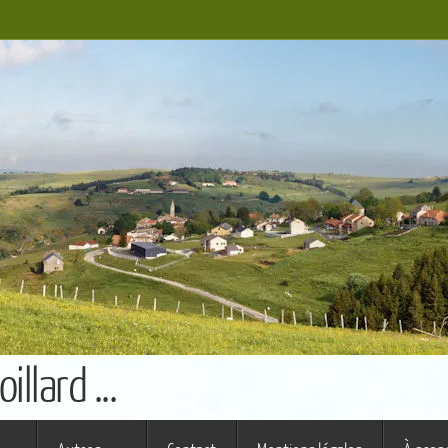
llard ...
s ferme (St Augustin)