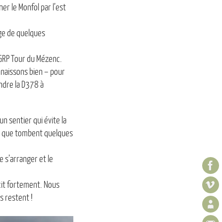
er le Monfol par l’est
age de quelques
e GRP Tour du Mézenc.
nnaissons bien – pour
ndre la D378 à
 sentier qui évite la
ors que tombent quelques
e s’arranger et le
rcit fortement. Nous
s restent !