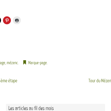
éage
,
mézenc
.
Marque-page
.
4ème étape
Tour du Mézenc
Les articles au fil des mois