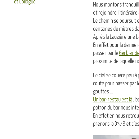
et Epilogue
Nous montons tranquil
et rejoindre l’itinérai
Le chemin se poursuit e
centaines de mètres da
Après la Lauzière une be
En effet pour la derni
passer par le
Gerbier d
proximité de laquelle n
Le ciel se couvre peu à
route pour passer par l
gouttes …
Un bar-restau est là
: b
patron du bar nous inter
En effet en nous retrou
prenons la D378 et c’e