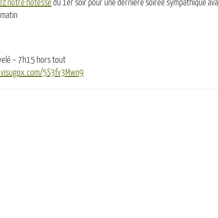
ez notre hôtesse
du 1er soir pour une dernière soirée sympathique ava
 matin
elé – 7h15 hors tout
.visugpx.com/5S3fv3Mwn9