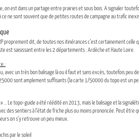
me, on est dans un partage entre prairies et sous bois. A signaler toute
 ce ne sont souvent que de petites routes de campagne au trafic inexi
ique
RP proprement dit, de toutes nos itinérances c’est certainement celle qu
te est saisissant entre les 2 départements : Ardèche et Haute Loire.
re :
u, avec un très bon balisage là ou il faut et sans excès, toutefois peu d
25000 sont amplement suffisants (la carte 1/50000 du topo est un pe
» … Le topo-guide a été réédité en 2013, mais le balisage et la signalét
avec des sentiers à l’état de friche plus ou moins prononcée. Peut être
eurs on s’y retrouve un peu mieux.
chis par le soleil