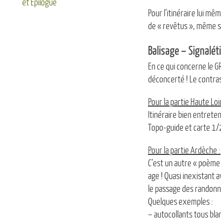
et Epilogue
Pour l’itinéraire lui mê
de « revêtus », même si
Balisage – Signalét
En ce qui concerne le G
déconcerté ! Le contras
Pour la partie Haute Loi
Itinéraire bien entreten
Topo-guide et carte 1/
Pour la partie Ardèche :
C’est un autre « poème 
age ! Quasi inexistant 
le passage des randonn
Quelques exemples :
– autocollants tous blan