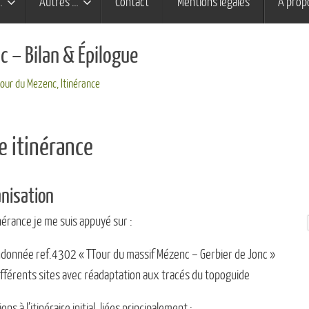
…
Autres …
Contact
Mentions légales
À prop
 – Bilan & Épilogue
Tour du Mezenc
,
Itinérance
e itinérance
nisation
nérance je me suis appuyé sur :
ndonnée ref.4302 « TTour du massif Mézenc – Gerbier de Jonc »
ifférents sites avec réadaptation aux tracés du topoguide
ons à l’itinéraire initial, liées principalement :