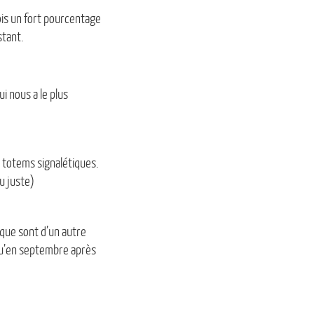
fois un fort pourcentage
stant.
i nous a le plus
e totems signalétiques.
u juste)
ique sont d’un autre
 qu’en septembre après