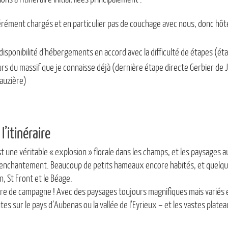
érément chargés et en particulier pas de couchage avec nous, donc hô
a disponibilité d’hébergements en accord avec la difficulté de étapes (ét
urs du massif que je connaisse déjà (dernière étape directe Gerbier de J
Lauzière)
’itinéraire
t une véritable « explosion » florale dans les champs, et les paysages a
 enchantement. Beaucoup de petits hameaux encore habités, et quelque
n, St Front et le Béage.
cure de campagne ! Avec des paysages toujours magnifiques mais variés e
es sur le pays d’Aubenas ou la vallée de l’Eyrieux – et les vastes plat