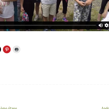
5ème étape
Ando