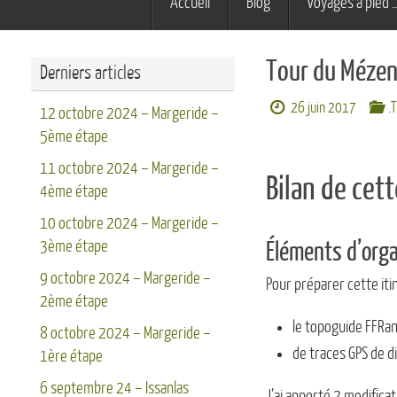
Accueil
Blog
Voyages à pied 
au
contenu
Tour du Mézenc
Derniers articles
26 juin 2017
.
12 octobre 2024 – Margeride –
5ème étape
11 octobre 2024 – Margeride –
Bilan de cett
4ème étape
10 octobre 2024 – Margeride –
3ème étape
Éléments d’orga
9 octobre 2024 – Margeride –
Pour préparer cette iti
2ème étape
le topoguide FFRa
8 octobre 2024 – Margeride –
de traces GPS de d
1ère étape
6 septembre 24 – Issanlas
J’ai apporté 2 modificati