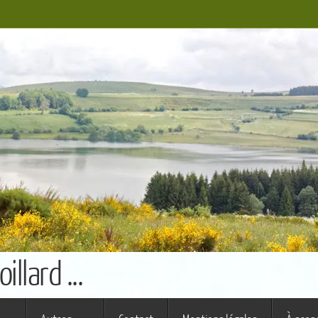
llard ...
s ferme (St Augustin)