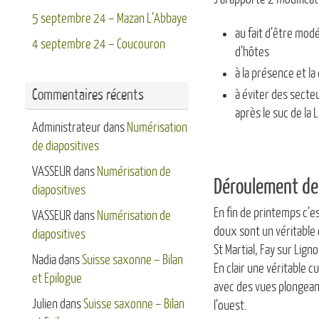
5 septembre 24 – Mazan L’Abbaye
au fait d’être mod
4 septembre 24 – Coucouron
d’hôtes
à la présence et l
Commentaires récents
à éviter des secte
après le suc de la 
Administrateur
dans
Numérisation
de diapositives
VASSEUR
dans
Numérisation de
Déroulement de l
diapositives
En fin de printemps c’es
VASSEUR
dans
Numérisation de
doux sont un véritable
diapositives
St Martial, Fay sur Ligno
Nadia
dans
Suisse saxonne – Bilan
En clair une véritable 
et Epilogue
avec des vues plongeant
Julien
dans
Suisse saxonne – Bilan
l’ouest.