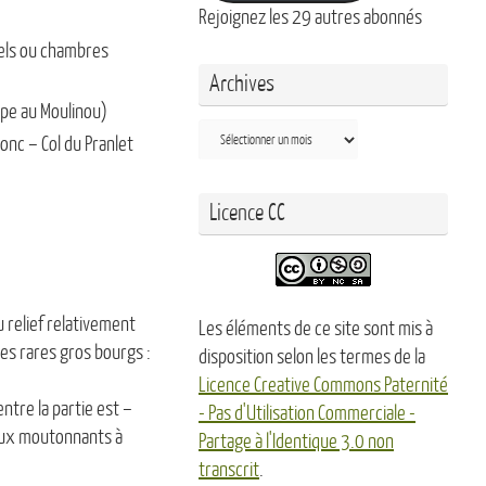
Rejoignez les 29 autres abonnés
tels ou chambres
Archives
ape au Moulinou)
Archives
onc – Col du Pranlet
Licence CC
u relief relativement
Les éléments de ce site sont mis à
s rares gros bourgs :
disposition selon les termes de la
Licence Creative Commons Paternité
ntre la partie est –
- Pas d'Utilisation Commerciale -
eaux moutonnants à
Partage à l'Identique 3.0 non
transcrit
.