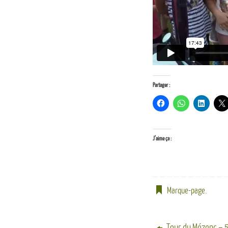
Partager :
J’aime ça :
Marque-page
.
Tour du Mézenc – 