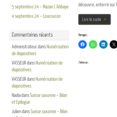
découvre, enterré sur l
5 septembre 24 – Mazan L’Abbaye
4 septembre 24 – Coucouron
Lire la suite
Commentaires récents
Partager :
Administrateur
dans
Numérisation
de diapositives
VASSEUR
dans
Numérisation de
J’aime ça :
diapositives
VASSEUR
dans
Numérisation de
diapositives
Nadia
dans
Suisse saxonne – Bilan
et Epilogue
Julien
dans
Suisse saxonne – Bilan