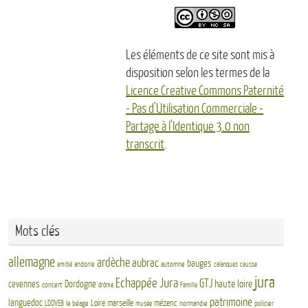
Les éléments de ce site sont mis à
disposition selon les termes de la
Licence Creative Commons Paternité
- Pas d'Utilisation Commerciale -
Partage à l'Identique 3.0 non
transcrit
.
Mots clés
allemagne
ardèche
aubrac
bauges
andorre
automne
amitié
calanques
causse
jura
Echappée Jura
GTJ
haute loire
cevennes
Dordogne
concert
drôme
Famille
patrimoine
languedoc
Loire
marseille
mézenc
LDDVEB
le béage
normandie
policier
musée