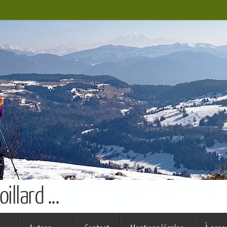
llard ...
s ferme (St Augustin)