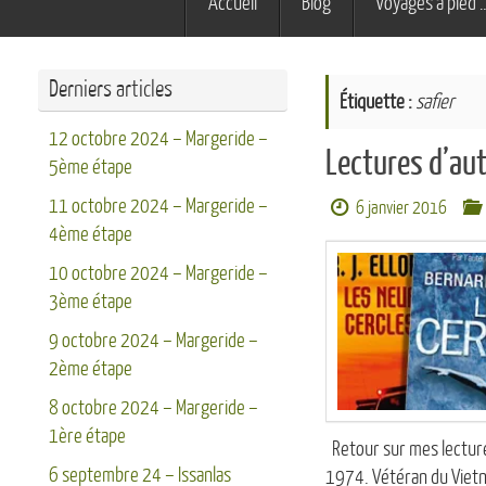
Accueil
Blog
Voyages à pied 
au
contenu
Derniers articles
Étiquette :
safier
12 octobre 2024 – Margeride –
Lectures d’a
5ème étape
11 octobre 2024 – Margeride –
6 janvier 2016
4ème étape
10 octobre 2024 – Margeride –
3ème étape
9 octobre 2024 – Margeride –
2ème étape
8 octobre 2024 – Margeride –
1ère étape
Retour sur mes lectures
6 septembre 24 – Issanlas
1974. Vétéran du Vietna