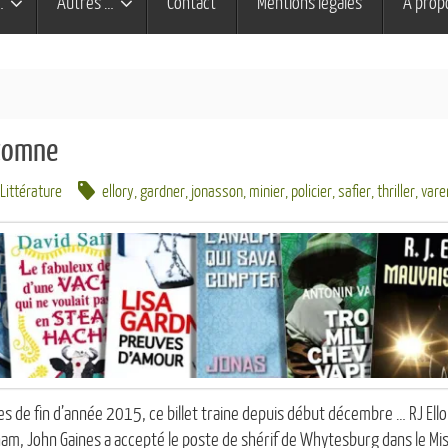
…
Autres …
Contact
Mentions légales
À prop
utomne
Littérature
ellory
,
gardner
,
jonasson
,
minier
,
policier
,
safier
,
thriller
,
vare
 de fin d’année 2015, ce billet traine depuis début décembre … RJ Ellor
m, John Gaines a accepté le poste de shérif de Whytesburg dans le Miss