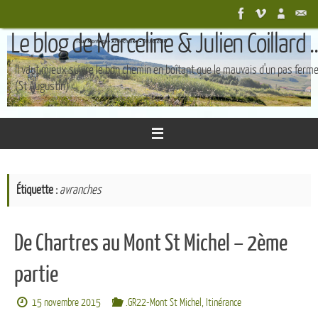
Passer
au
Le blog de Marceline & Julien Coillard ..
contenu
Il vaut mieux suivre le bon chemin en boîtant que le mauvais d'un pas ferm
(St Augustin)
Étiquette :
avranches
De Chartres au Mont St Michel – 2ème
partie
15 novembre 2015
.GR22-Mont St Michel
,
Itinérance