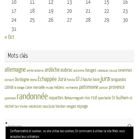
10
11
12
13
14
15
16
17
18
19
20
21
22
23
24
25
26
27
28
29
30
31
« Oct
Mots clés
allemagne
ardèche
aubrac
bauges
cevennes
andorre
automne
amitié
calanques
causse
jura
Echappée Jura
GTJ
haute loire
Dordogne
languedoc
concert
drôme
Famille
patrimoine
provence
Loire
marseille
mézenc
LDDVEB
le béage
normandie
policier
musée
randonnée
rsd
St Guilhem
raquettes
Retournaguet
rhin
spectacle
st
pyrenees
voyage
michel
vacances
vaucluse
Verdon
vosges
thriller
Tarn
Re
Reche
po
Confidentialité et cookies : ce site utilise des cookies. En continuant à utiliser ce site Web, vous
:
acceptez leur utilisation.