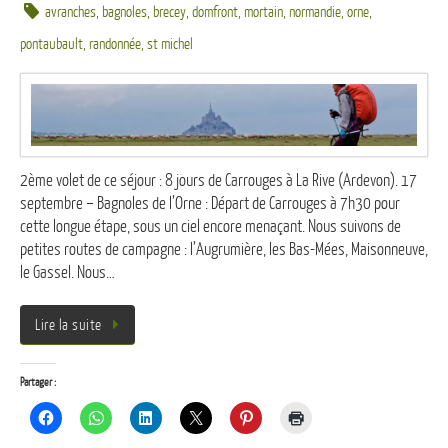
avranches
,
bagnoles
,
brecey
,
domfront
,
mortain
,
normandie
,
orne
,
pontaubault
,
randonnée
,
st michel
2ème volet de ce séjour : 8 jours de Carrouges à La Rive (Ardevon). 17
septembre – Bagnoles de l’Orne : Départ de Carrouges à 7h30 pour
cette longue étape, sous un ciel encore menaçant. Nous suivons de
petites routes de campagne : l’Augrumière, les Bas-Mées, Maisonneuve,
le Gassel. Nous…
Lire la suite
Partager :