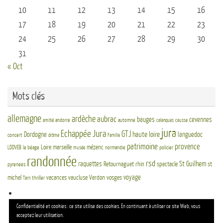
10
11
12
13
14
15
16
17
18
19
20
21
22
23
24
25
26
27
28
29
30
31
« Oct
Mots clés
allemagne
ardèche
aubrac
bauges
cevennes
andorre
automne
amitié
calanques
causse
jura
Echappée Jura
GTJ
haute loire
Dordogne
languedoc
concert
drôme
Famille
patrimoine
provence
Loire
marseille
mézenc
LDDVEB
le béage
normandie
policier
musée
randonnée
rsd
St Guilhem
raquettes
Retournaguet
rhin
spectacle
st
pyrenees
voyage
michel
vacances
vaucluse
Verdon
vosges
thriller
Tarn
Re
Confidentialité et cookies : ce site utilise des cookies. En continuant à utiliser ce site Web, vous
Reche
po
acceptez leur utilisation.