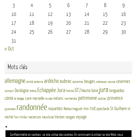
3
4
5
6
7
8
9
10
11
12
13
14
15
16
17
18
19
20
21
22
23
24
25
26
27
28
29
30
31
« Oct
Mots clés
allemagne
ardèche
aubrac
bauges
cevennes
andorre
automne
amitié
calanques
causse
jura
Echappée Jura
GTJ
haute loire
Dordogne
languedoc
concert
drôme
Famille
patrimoine
provence
Loire
marseille
mézenc
LDDVEB
le béage
normandie
policier
musée
randonnée
rsd
St Guilhem
raquettes
Retournaguet
rhin
spectacle
st
pyrenees
voyage
michel
vacances
vaucluse
Verdon
vosges
thriller
Tarn
Re
Confidentialité et cookies : ce site utilise des cookies. En continuant à utiliser ce site Web, vous
Reche