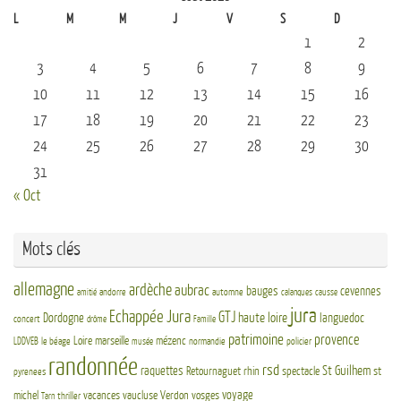
L
M
M
J
V
S
D
1
2
3
4
5
6
7
8
9
10
11
12
13
14
15
16
17
18
19
20
21
22
23
24
25
26
27
28
29
30
31
« Oct
Mots clés
allemagne
ardèche
aubrac
bauges
cevennes
andorre
automne
amitié
calanques
causse
jura
Echappée Jura
GTJ
haute loire
Dordogne
languedoc
concert
drôme
Famille
patrimoine
provence
Loire
marseille
mézenc
LDDVEB
le béage
normandie
policier
musée
randonnée
rsd
St Guilhem
raquettes
Retournaguet
rhin
spectacle
st
pyrenees
voyage
michel
vacances
vaucluse
Verdon
vosges
thriller
Tarn