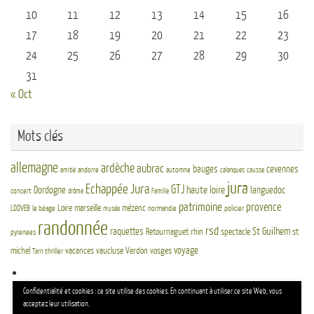
10
11
12
13
14
15
16
17
18
19
20
21
22
23
24
25
26
27
28
29
30
31
« Oct
Mots clés
allemagne
ardèche
aubrac
bauges
cevennes
andorre
automne
amitié
calanques
causse
jura
Echappée Jura
GTJ
haute loire
Dordogne
languedoc
concert
drôme
Famille
patrimoine
provence
Loire
marseille
mézenc
LDDVEB
le béage
normandie
policier
musée
randonnée
rsd
St Guilhem
raquettes
Retournaguet
rhin
spectacle
st
pyrenees
voyage
michel
vacances
vaucluse
Verdon
vosges
thriller
Tarn
Re
Confidentialité et cookies : ce site utilise des cookies. En continuant à utiliser ce site Web, vous
Reche
po
acceptez leur utilisation.