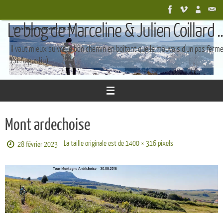
Passer
au
Le blog de Marceline & Julien Coillard ..
contenu
Il vaut mieux suivre le bon chemin en boîtant que le mauvais d'un pas ferm
(St Augustin)
Mont ardechoise
La taille originale est de
1400 × 316
pixels
28 février 2023