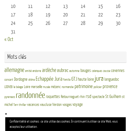
10
11
12
13
14
15
16
17
18
19
20
21
22
23
24
25
26
27
28
29
30
31
« Oct
Mots clés
allemagne
ardèche
aubrac
bauges
cevennes
andorre
automne
amitié
calanques
causse
jura
Echappée Jura
GTJ
haute loire
Dordogne
languedoc
concert
drôme
Famille
patrimoine
provence
Loire
marseille
mézenc
LDDVEB
le béage
normandie
policier
musée
randonnée
rsd
St Guilhem
raquettes
Retournaguet
rhin
spectacle
st
pyrenees
voyage
michel
vacances
vaucluse
Verdon
vosges
thriller
Tarn
Re
Confidentialité et cookies : ce site utilise des cookies. En continuant à utiliser ce site Web, vous
Reche
po
acceptez leur utilisation.