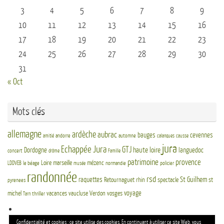
3
4
5
6
7
8
9
10
11
12
13
14
15
16
17
18
19
20
21
22
23
24
25
26
27
28
29
30
31
« Oct
Mots clés
allemagne
ardèche
aubrac
bauges
cevennes
andorre
automne
amitié
calanques
causse
jura
Echappée Jura
GTJ
haute loire
Dordogne
languedoc
concert
drôme
Famille
patrimoine
provence
Loire
marseille
mézenc
LDDVEB
le béage
normandie
policier
musée
randonnée
rsd
St Guilhem
raquettes
Retournaguet
rhin
spectacle
st
pyrenees
voyage
michel
vacances
vaucluse
Verdon
vosges
thriller
Tarn
Re
Confidentialité et cookies : ce site utilise des cookies. En continuant à utiliser ce site Web, vous