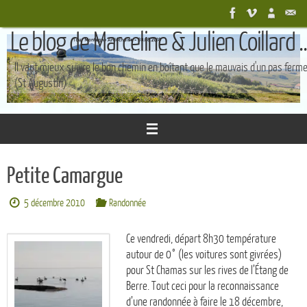
Passer
au
Le blog de Marceline & Julien Coillard ..
contenu
Il vaut mieux suivre le bon chemin en boîtant que le mauvais d'un pas ferm
(St Augustin)
Petite Camargue
5 décembre 2010
Randonnée
Ce vendredi, départ 8h30 température
autour de 0° (les voitures sont givrées)
pour St Chamas sur les rives de l’Étang de
Berre. Tout ceci pour la reconnaissance
d’une randonnée à faire le 18 décembre,