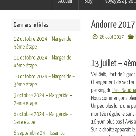
Accueil
Blog
Voyages à pied 
au
contenu
Andorre 2017 
Derniers articles
26 août 2017
12 octobre 2024 – Margeride –
5ème étape
11 octobre 2024 – Margeride –
13 juillet – 4èm
4ème étape
Val Rialb, Port de Sigue
10 octobre 2024 – Margeride –
Changement de secteur p
3ème étape
parking du
Parc Nationa
9 octobre 2024 – Margeride –
Nous commençons plein n
2ème étape
Un peu plus loin, une pa
montée régulière sans dif
8 octobre 2024 – Margeride –
1650m plus bas ! Avis 
1ère étape
Sur la droite apparait 
6 septembre 24 – Issanlas