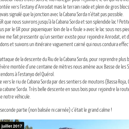
ntée vers l’estany d’Anrodat mais le terrain raide et plein de gros bloc
vais signalé que la jonction avec la Cabana Sorda n’était pas possible.
GR que nous suivrons jusqu’à la Cabana Sorda et son splendide lac ! Petit
 par le GR pour piqueniquer loin de la « foule » avec le lac sous nos pie
ve me fait pressentir qu’un sentier existe pour rejoindre Anrodat, et 
ons et suivons un itinéraire vaguement cairné qui nous conduira effe
attaque de la descente du Riu de la Cabana Sorda, pour reprendre plus b
sévère montée d’une centaine de mètres nous amène aux Basse de les 
endons à l’estanyo del Quérol.
me vers le riu de Cabana Sorda par des sentiers de moutons (Bassa Roja, 
la cabane Sorda. Très belle descente en sous bois pour rejoindre la route
e notre véhicule.
a seconde partie (non balisée ni cairnée) c’était le grand calme !