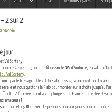
…
Autres …
Contact
Mentions légales
À prop
– 2 sur 2
Randonnée
e jour
r et Val Sorteny
our ce 4ème jour, ou nous filons sur le NW d’Andorre, en vallée d’Ordi
l du Val Sorteny
.
ord par le très agréable val du Rialb, passage à proximité de la cabane
sserelle et nous quittons le Rialb pour monter sur la droite jusqu’au Port
ficulté. A l’arrivée au col la vue plonge sur la France et la vallée d’Escal
aux amateurs !
le splendide étang Blaou vers lequel nous nous dirigeons pour rejoindre