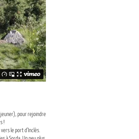
éjeuner), pour rejoindre
s !
ers le port d’Inclès.
les à Sorda. Un peu plus