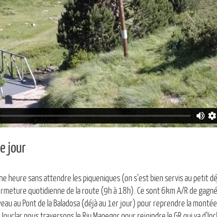
e jour
e heure sans attendre les piqueniques (on s’est bien servis au petit d
a fermeture quotidienne de la route (9h à 18h). Ce sont 6km A/R de gagné
eau au Pont de la Baladosa (déjà au 1er jour) pour reprendre la montée v
 Jouclar nous traversons le Riu Manegor pour rejoindre le GR qui va d’Inc