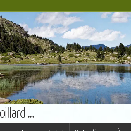
llard ...
s ferme (St Augustin)