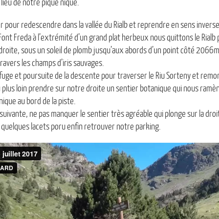
 lieu de notre pique nique.
 pour redescendre dans la vallée du Rialb et reprendre en sens inverse l’i
Font Freda à l’extrémité d’un grand plat herbeux nous quittons le Rial
roite, sous un soleil de plomb jusqu’aux abords d’un point côté 2066
travers les champs d’iris sauvages.
fuge et poursuite de la descente pour traverser le Riu Sorteny et remon
u plus loin prendre sur notre droite un sentier botanique qui nous ramèn
nique au bord de la piste.
 suivante, ne pas manquer le sentier très agréable qui plonge sur la dro
 quelques lacets poru enfin retrouver notre parking.