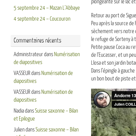
plongeante sur le lac et
5 septembre 24 – Mazan L’Abbaye
Retour au port de Siguer
4 septembre 24 – Coucouron
Peu après la source de 
sèchement vers notre d
le refuge de Sorteny à 
Commentaires récents
Petite pause Coca au re
Administrateur
dans
Numérisation
de l’Eucasser, et un pe
de diapositives
Llosa et son jardin bota
Dans l’épingle à gauche
VASSEUR
dans
Numérisation de
un bon bout de piste et
diapositives
VASSEUR
dans
Numérisation de
diapositives
Nadia
dans
Suisse saxonne – Bilan
et Epilogue
Julien
dans
Suisse saxonne – Bilan