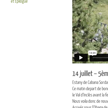
et Epilogue
14 juillet – 5èm
Estany de Cabana Sorda
Ce matin depart de bonn
le Val d’Inclès avant l
Nous voila donc de nouv
Arrivés sous l’Obaga de