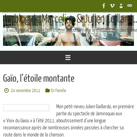
Passer
au
Le blog de Marceline & Julien Coillard ..
contenu
Il vaut mieux suivre le bon chemin en boîtant que le mauvais d'un pas ferm
(St Augustin)
Gaïo, l’étoile montante
24 novembre 2011
En Famille
Mon petit-neveu Julien Gaillardo, en première
partie du spectacle de Jamiroquai aux
« Voix du Gaou » à l’été 2011, aboutissement d’une longue
reconnaissance après de nombreuses années passées à chercher sa
route dans le monde de la chanson.